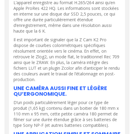
L’appareil enregistre au format H.265/264 ainsi qu’en
Apple ProRes 422 HQ. Les informations sont stockées
en interne sur une disque dur SSD 2,5 pouces, ce qui
offre une durée particulièrement étendue
d’enregistrement, même dans une résolution aussi
haute que la 6 K.
Il est important de signaler que la Z Cam K2 Pro
dispose de courbes colorimétriques spécifiques
résolument orientée vers le cinéma. En effet, on
retrouve le Zlog2, un mode flat, le traditionnel Rec 709
ainsi que le ZRAW. En plus, la caméra intègre des
fichiers LUT et un plugin Zcolor afin d’anticiper le rendu
des couleurs avant le travail de l’étalonnage en post-
production.
UNE CAMÉRA AUSSI FINE ET LÉGÈRE
QU’ERGONOMIQUE.
D’un poids particulièrement léger pour ce type de
produit (1,65 kg) contenu dans un boitier de 180 mm x
110 mm x 95 mm, cette petite caméra 180 permet de
filmer sur une durée étendue grâce à ses batteries de
type Sony NP-F (et autres batteries compatibles).
UNE APPLICATION SIMPLE ET SOMMAIRE