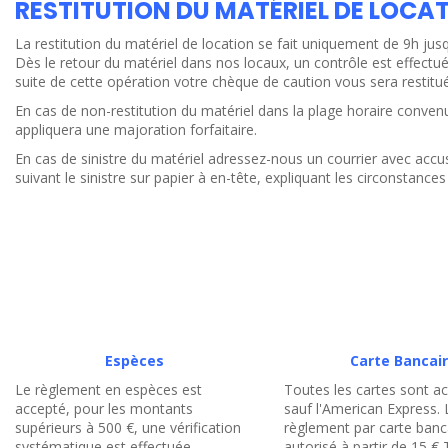
RESTITUTION DU MATÉRIEL DE LOCA
La restitution du matériel de location se fait uniquement de 9h jus
Dès le retour du matériel dans nos locaux, un contrôle est effectué a
suite de cette opération votre chèque de caution vous sera restitué
En cas de non-restitution du matériel dans la plage horaire conven
appliquera une majoration forfaitaire.
En cas de sinistre du matériel adressez-nous un courrier avec accu
suivant le sinistre sur papier à en-tête, expliquant les circonstances 
Espèces
Carte Bancai
Le règlement en espèces est
Toutes les cartes sont a
accepté, pour les montants
sauf l'American Express. 
supérieurs à 500 €, une vérification
règlement par carte banc
systématique est effectuée.
autorisé à partir de 15 € 