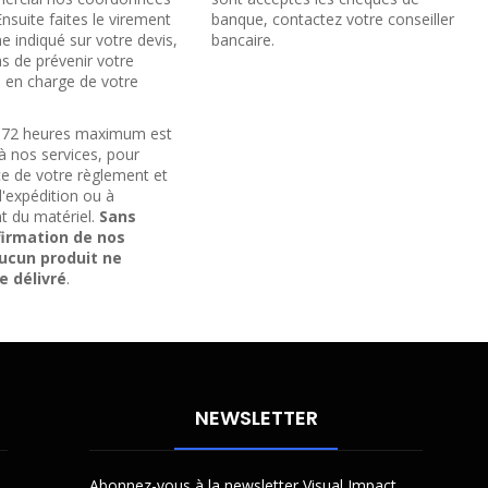
Ensuite faites le virement
banque, contactez votre conseiller
 indiqué sur votre devis,
bancaire.
as de prévenir votre
 en charge de votre
e 72 heures maximum est
à nos services, pour
ace de votre règlement et
l'expédition ou à
t du matériel.
Sans
firmation de nos
aucun produit ne
e délivré
.
NEWSLETTER
Abonnez-vous à la newsletter Visual Impact