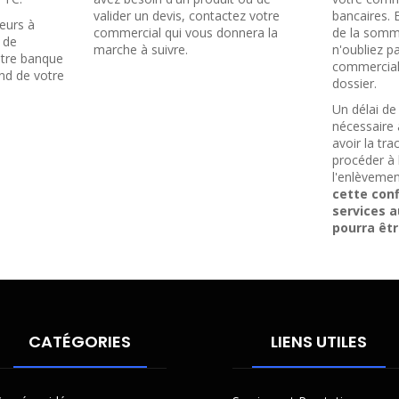
valider un devis, contactez votre
bancaires. 
eurs à
commercial qui vous donnera la
de la somme
 de
marche à suivre.
n'oubliez p
otre banque
commercial
nd de votre
dossier.
Un délai d
nécessaire 
avoir la tr
procéder à 
l'enlèvemen
cette con
services 
pourra êtr
CATÉGORIES
LIENS UTILES