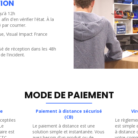
TION
qu'à 12h
fin d'en vérifier l'état.
À
la
 par courrier.
ue, Visual Impact France
sé de réception dans les 48h
de l'incident.
MODE DE PAIEMENT
re
Paiement à distance sécurisé
Vi
(CB)
cceptées
Le règleme
Le
Le paiement à distance est une
est simple 
aire est
solution simple et instantanée. Vous
à distance 
TTC.
avez besoin d'un produit ou de
votre comm