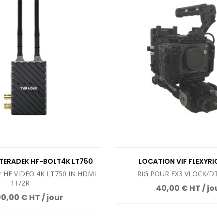
VOIR LE PRODUIT
VOIR LE PROD
TERADEK HF-BOLT4K LT750
LOCATION VIF FLEXYR
r HF VIDEO 4K LT750 IN HDMI
RIG POUR FX3 VLOCK/D
1T/2R
40,00 € HT / jo
0,00 € HT / jour