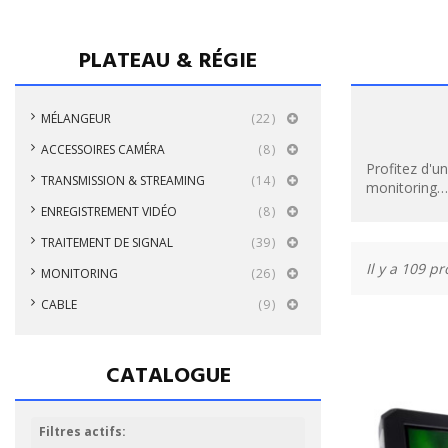
PLATEAU & RÉGIE
MÉLANGEUR
22
ACCESSOIRES CAMÉRA
8
Profitez d'u
TRANSMISSION & STREAMING
14
monitoring…
ENREGISTREMENT VIDÉO
8
TRAITEMENT DE SIGNAL
39
Il y a 109 p
MONITORING
26
CABLE
9
CATALOGUE
Filtres actifs: