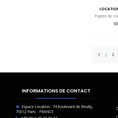
LOCATION
Pupitre de 
10
1
2
INFORMATIONS DE CONTACT
Espace Location : 74 boulevard de Reuilly,
C
75012 Paris - FRANCE
O
+33 (0) 1 42 22 31 12