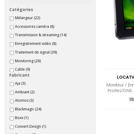
Catégories
Mélangeur
(22)
Accessoires caméra
(8)
Transmission & streaming
(14)
Enregistrement vidéo
(8)
Traitement de signal
(39)
Monitoring
(26)
Cable
(9)
Fabricant
LOCATI
Aja
(3)
Moniteur / Enr
ProRes/DNX -
Ambiant
(2)
15
Atomos
(3)
Blackmagic
(24)
Boxx
(1)
Convert Design
(1)