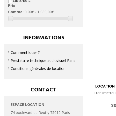
Cuescript
(2)
Prix
Datavideo
(2)
Gamme:
0,00€ - 1 080,00€
Decimator
(7)
Dji
(1)
Ereca
(1)
INFORMATIONS
Extron
(2)
Grass Valley
(1)
Comment louer ?
Harris
(2)
Kramer
(5)
Prestataire technique audiovisuel Paris
Lilliput
(1)
Conditions générales de location
Newtek
(4)
Panasonic
(3)
LOCATION 
CONTACT
Ross
(2)
Transmetteu
Samsung
(1)
ESPACE LOCATION
30
Smallhd
(2)
74 boulevard de Reuilly 75012 Paris
Sony
(4)