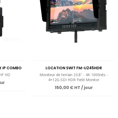
UIT
VOIR LE PRODUIT
X IP COMBO
LOCATION SWIT FM-U245HDR
HF HD
Moniteur de terrain 23.8'' - 4K 1000nits -
4×12G-SDI HDR Field Monitor
our
150,00 € HT / jour