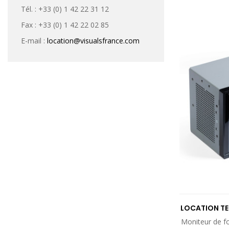
Sound Devices
(2)
Tél. : +33 (0) 1 42 22 31 12
Swit
(8)
Fax : +33 (0) 1 42 22 02 85
Telestream
(1)
E-mail :
location@visualsfrance.com
Tentacle
(1)
Teradek
(3)
Tvlogic
(6)
Venetex
(1)
VIF
(1)
Wavetek TV
(1)
LOCATION T
Moniteur de f