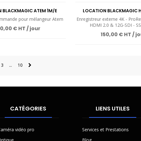
 BLACKMAGIC ATEM 1M/E
LOCATION BLACKMAGIC 
ADVANCED...
STUDIO 4K PRO
commande pour mélangeur Atem
Enregistreur externe 4K - ProR
HDMI 2.0 & 12G-SDI - S
0,00 € HT / jour
150,00 € HT / jo
3
...
10
CATÉGORIES
LIENS UTILES
améra vidéo pro
Services et Prestations
ptique
Blog