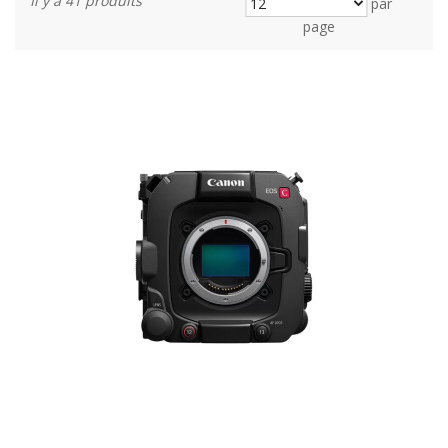
Il y a 41 produits
par
page