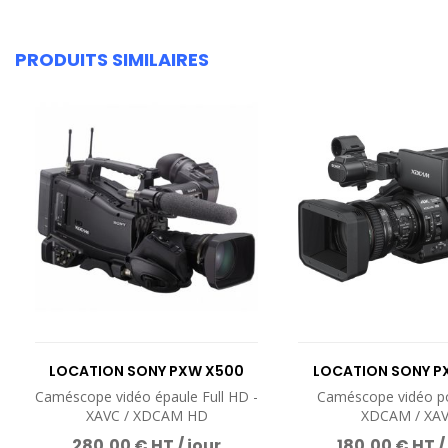
PRODUITS SIMILAIRES
LOCATION SONY PXW X500
LOCATION SONY P
Caméscope vidéo épaule Full HD -
Caméscope vidéo po
XAVC / XDCAM HD
XDCAM / XA
280,00 € HT / jour
180,00 € HT /