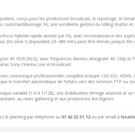
ent, conçu pour les productions broadcast, le reportage, le stream
 suréchantillonnage 5K, une excellente gestion du rolling shutter e
cus hybride rapide assisté par l’IA, avec reconnaissance des sujets
que 20x série G (équivalent 24–480 mm) peut être étendu jusqu’à 30
u’en 4K HDR (HLG), avec fréquences élevées atteignant 4K 120p et Fu
éras Sony Cinema Line et broadcast.
 d’une connectique professionnelle complète incluant 12G-SDI, HDMI, 
ue le transfert automatique de fichiers vers des serveurs FTP ou clou
ODUIT
VOIR LE PRODUIT
nique variable (1/4 à 1/128), une stabilisation d’image avancée et un
entaire, au news gathering et aux productions live légères.
ez le planning par téléphone au
01 42 22 31 12
ou par email à
locat