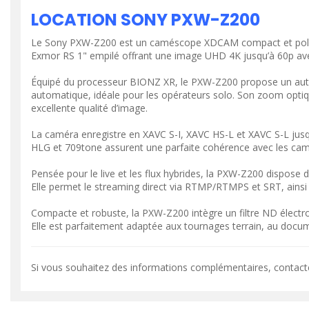
LOCATION SONY PXW-Z200
Le Sony PXW-Z200 est un caméscope XDCAM compact et polyval
Exmor RS 1" empilé offrant une image UHD 4K jusqu’à 60p avec
Équipé du processeur BIONZ XR, le PXW-Z200 propose un autofo
automatique, idéale pour les opérateurs solo. Son zoom opti
excellente qualité d’image.
La caméra enregistre en XAVC S-I, XAVC HS-L et XAVC S-L jusq
HLG et 709tone assurent une parfaite cohérence avec les cam
Pensée pour le live et les flux hybrides, la PXW-Z200 dispose
Elle permet le streaming direct via RTMP/RTMPS et SRT, ainsi q
VOIR LE PRODUIT
VOIR LE PR
Compacte et robuste, la PXW-Z200 intègre un filtre ND électro
Elle est parfaitement adaptée aux tournages terrain, au docum
Si vous souhaitez des informations complémentaires, contact