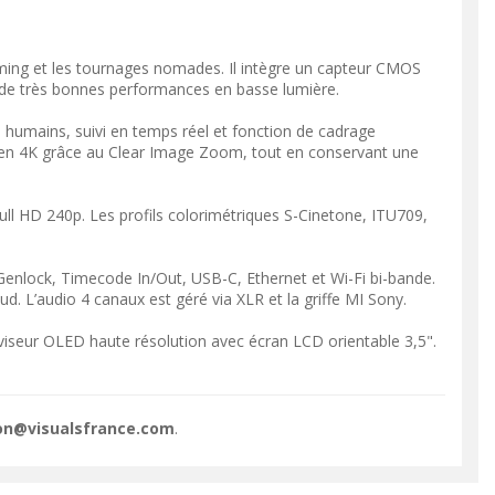
ing et les tournages nomades. Il intègre un capteur CMOS
t de très bonnes performances en basse lumière.
 humains, suivi en temps réel et fonction de cadrage
x en 4K grâce au Clear Image Zoom, tout en conservant une
ll HD 240p. Les profils colorimétriques S-Cinetone, ITU709,
Genlock, Timecode In/Out, USB-C, Ethernet et Wi-Fi bi-bande.
d. L’audio 4 canaux est géré via XLR et la griffe MI Sony.
VOIR LE PRODUIT
VOIR LE PRODUIT
 viseur OLED haute résolution avec écran LCD orientable 3,5".
ion@visualsfrance.com
.