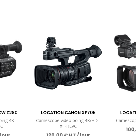
XW Z280
LOCATION CANON XF705
LOCAT
ing 4K -
Caméscope vidéo poing 4K/HD -
Caméscope
VC
XF-HEVC
100,
 jour
120,00 € HT / jour