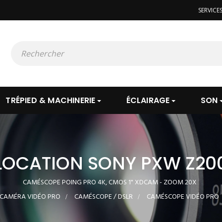
SERVICE
TRÉPIED & MACHINERIE
ÉCLAIRAGE
SON
LOCATION SONY PXW Z20
CAMÉSCOPE POING PRO 4K, CMOS 1" XDCAM - ZOOM 20X
CAMÉRA VIDÉO PRO
>
CAMÉSCOPE / DSLR
>
CAMÉSCOPE VIDÉO PRO