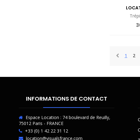
LOCA
Trépi
3
1
2
INFORMATIONS DE CONTACT
Espace Location : 74 boulevard de Reuilly,
C
75012 Paris - FRANCE
O
+33 (0) 1 42 22 31 12
location@visualsfrance.com