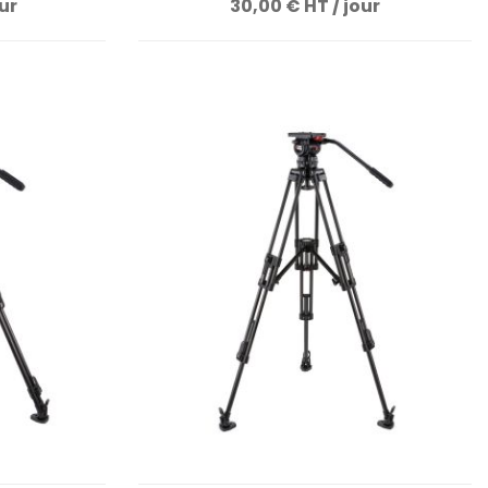
our
30,00 € HT / jour