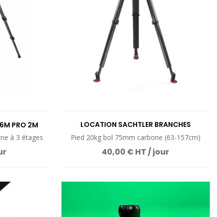
UIT
VOIR LE PRODUIT
LOCATION SACHTLER BRANCHES
6M PRO 2M
FLOWTECH 75MM
one à 3 étages
Pied 20kg bol 75mm carbone (63-157cm)
ur
40,00 € HT / jour