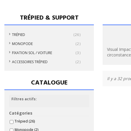
TRÉPIED & SUPPORT
TRÉPIED
26
MONOPODE
2
Visual Impac
FIXATION SOL / VOITURE
3
circonstance
ACCESSOIRES TRÉPIED
2
Il y a 32 pro
CATALOGUE
Filtres actifs:
Catégories
Trépied
(26)
Monopode
(2)