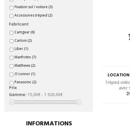
Fixation sol / voiture
(3)
Accessoires trépied
(2)
Fabricant
Camgear
(6)
Cartoni
(2)
Libec
(1)
Manfrotto
(7)
Matthews
(2)
O'connor
(1)
LOCATION 
Trépied vidéo
Panasonic
(2)
Prix
avec 
Sachtler
(7)
2
Gamme:
15,00€ - 1 920,00€
Tilta
(2)
VIF
(1)
Vinten
(1)
INFORMATIONS