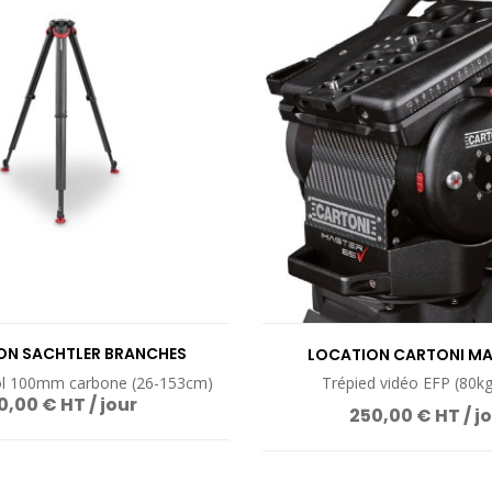
VOIR LE PRODUIT
VOIR LE PROD
ON SACHTLER BRANCHES
LOCATION CARTONI MA
LOWTECH 100MM
ol 100mm carbone (26-153cm)
Trépied vidéo EFP (80kg 
0,00 € HT / jour
250,00 € HT / j