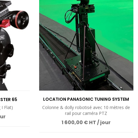
UIT
VOIR LE PRODUIT
LOCATION PANASONIC TUNING SYSTEM
STER 65
FLOOR...
I Flat)
Colonne & dolly robotisé avec 10 mètres de
rail pour caméra PTZ
our
1 600,00 € HT / jour