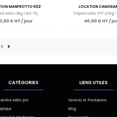
TION MANFROTTO 502
LOCATION CAMGEAR
ed vidéo (4kg I Bol 75)
Trépied vidéo EFP (25kg I
0,00 € HT / jour
40,00 € HT / jo
3
CATÉGORIES
LIENS UTILES
améra vidéo pro
Services et Prestations
ptique
Blog