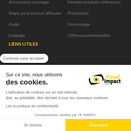
Accessoires tournage
Derniers produits référencés
Régie, post-prod et diffusion
Promotions
Audio
Déstockage
Eclairage
Offres promotionnelles
LIENS UTILES
Accueil
Continuer sans accepter
Contact
Sur ce site, nous utilisons
Service Après-Vente
des cookies.
Conditions générales de ventes
L'utilisation de cookies sur un site internet,
doit, au préalable, être déclaré à tous les nouveaux visiteurs.
Plan du site
Lire la politique de confidentialité
Mentions légales
Consentements certifiés par
Location
Je choisis
J'accepte
VOTRE COMPTE