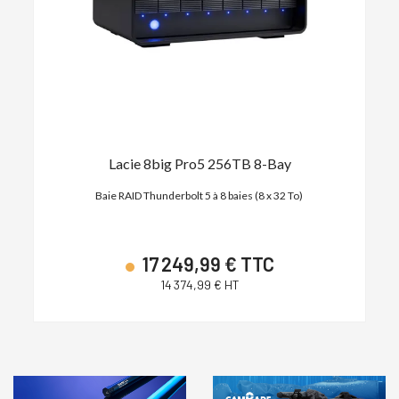
)
Lacie 8big Pro5 256TB 8-Bay
ts -
Baie RAID Thunderbolt 5 à 8 baies (8 x 32 To)
Cam
-
17 249,99 € TTC
14 374,99 € HT