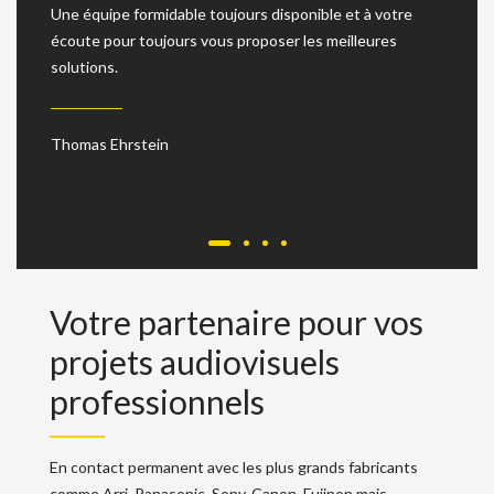
Une équipe formidable toujours disponible et à votre
Fourni
écoute pour toujours vous proposer les meilleures
profess
solutions.
l'accue
consei
locatio
Thomas Ehrstein
Esteba
Votre partenaire pour vos
projets audiovisuels
professionnels
En contact permanent avec les plus grands fabricants
comme Arri, Panasonic, Sony, Canon, Fujinon mais