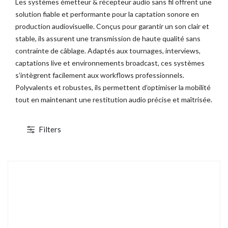
Les systèmes émetteur & récepteur audio sans fil offrent une
solution fiable et performante pour la captation sonore en
TOCKAGE
DÉSTOCKAGE
production audiovisuelle. Conçus pour garantir un son clair et
stable, ils assurent une transmission de haute qualité sans
contrainte de câblage. Adaptés aux tournages, interviews,
captations live et environnements broadcast, ces systèmes
s’intègrent facilement aux workflows professionnels.
Polyvalents et robustes, ils permettent d’optimiser la mobilité
tout en maintenant une restitution audio précise et maîtrisée.
Filters
Canon EOS C700 PL
ABonAir AB4000 4K HDR
cope 4K/2K/HD - XF AVC/ProRes -
Kit 1 émetteur / 1 récepteur vidéo sans fil
CMOS S35 4.5K - Monture PL
4K HDR Full Duplex 300m / 12G-SDI &
HDMI 2.0
23 880,00 € TTC
15 600,00 € TTC