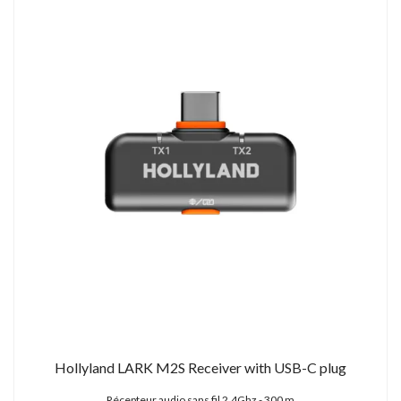
Hollyland LARK M2S Receiver with USB-C plug
Récepteur audio sans fil 2,4Ghz - 300 m