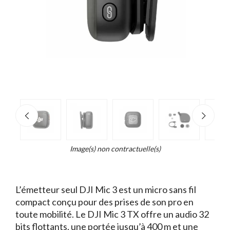
e
×
Zoo
d...
t
Image(s) non contractuelle(s)
L’émetteur seul DJI Mic 3 est un micro sans fil
compact conçu pour des prises de son pro en
toute mobilité. Le DJI Mic 3 TX offre un audio 32
bits flottants, une portée jusqu’à 400 m et une