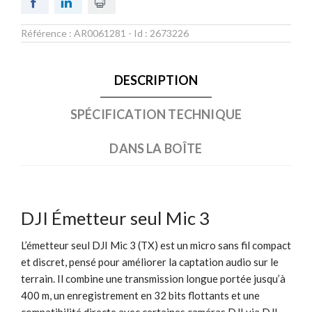
Référence :
AR0061281
- Id :
2673226
DESCRIPTION
SPÉCIFICATION TECHNIQUE
DANS LA BOÎTE
DJI Émetteur seul Mic 3
L’émetteur seul DJI Mic 3 (TX) est un micro sans fil compact
et discret, pensé pour améliorer la captation audio sur le
terrain. Il combine une transmission longue portée jusqu’à
400 m, un enregistrement en 32 bits flottants et une
compatibilité directe avec certaines caméras DJI via DJI