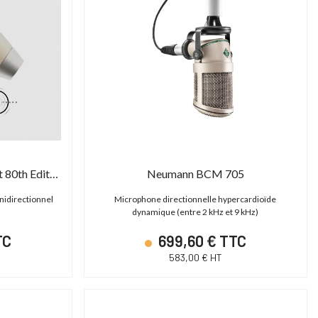
Sennheiser MD 421 Kompakt 80th Edition
Neumann BCM 705
idirectionnel
Microphone directionnelle hypercardioïde
dynamique (entre 2 kHz et 9 kHz)
TC
699,60 € TTC
583,00 € HT