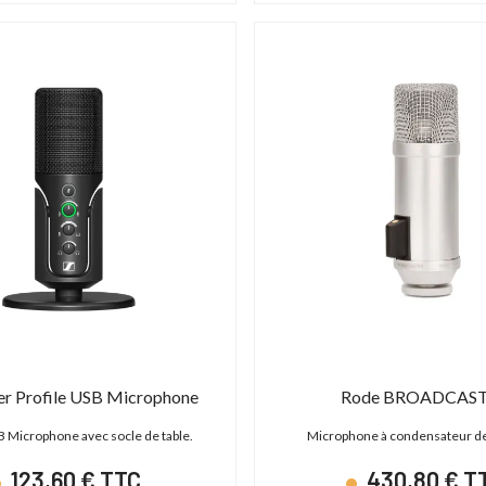
er Profile USB Microphone
Rode BROADCAS
B Microphone avec socle de table.
Microphone à condensateur de
123,60 € TTC
430,80 € T