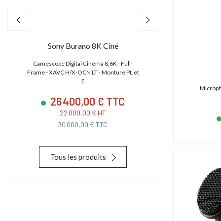
Sony Burano 8K Ciné
Canon EO
,
Caméscope Digital Cinema 8,6K - Full-
Caméscope 4K/2K/HD
e
Frame - XAVC H/X-OCN LT - Monture PL et
CMOS S35 4.5K
E
Microph
26 400,00 € TTC
23 880
22 000,00 € HT
19 900,
30 000,00 € TTC
28 627,
Tous les produits