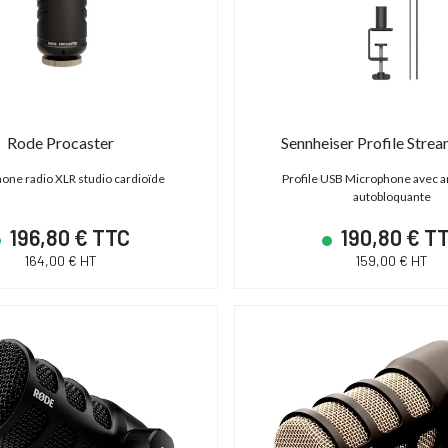
S C700 PL
ABonAir AB4000 4K HDR
 - XF AVC/ProRes -
Kit 1 émetteur / 1 récepteur vidéo sans fil
P
Rode Procaster
Sennheiser Profile Strea
 - Monture PL
4K HDR Full Duplex 300m / 12G-SDI & HDMI
2.0
one radio XLR studio cardioïde
Profile USB Microphone avec ar
autobloquante
,00 € TTC
15 600,00 € TTC
00 € HT
13 000,00 € HT
196,80 € TTC
190,80 € T
19 € TTC
21 600,00 € TTC
164,00 € HT
159,00 € HT