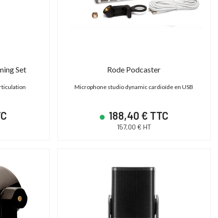
SHAPE TPSG15EU - Génératrice électrique 15000 Basecamp Version EU
Cartoni Magnum
ower Station 15000 - Générateur portable
Tête fluide studio et OB 30-95
ming Set
Rode Podcaster
Basecamp
Plate Mitchell | 2D)
ticulation
Microphone studio dynamic cardioïde en USB
14 790,00 € TTC
14 606,40 € T
12 325,00 € HT
12 172,00 € HT
TC
188,40 € TTC
17 400,00 € TTC
18 258,00 € TTC
157,00 € HT