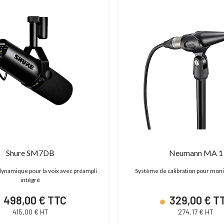
Shure SM7DB
Neumann MA 1
ynamique pour la voix avec préampli
Système de calibration pour moni
intégré
498,00 € TTC
329,00 € T
415,00 € HT
274,17 € HT