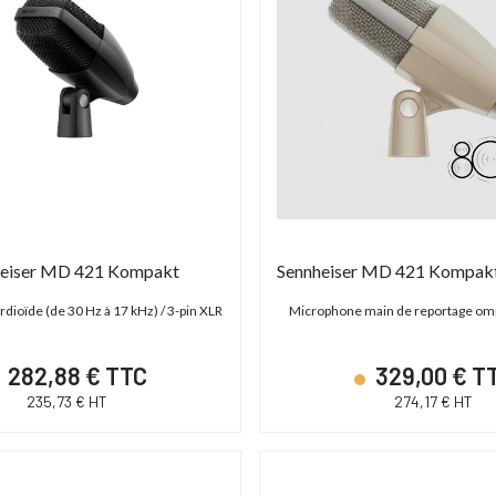
heiser MD 421 Kompakt
dioïde (de 30 Hz à 17 kHz) / 3-pin XLR
Microphone main de reportage omn
282,88 € TTC
329,00 € T
235,73 € HT
274,17 € HT