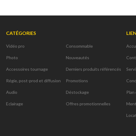
CATÉGORIES
LIE
Vidéo pro
Consommable
Accu
Photo
Nouveautés
Cont
Accessoires tournage
Derniers produits référencés
Serv
Régie, post-prod et diffusion
Promotions
Cond
Audio
Déstockage
Plan 
Eclairage
Offres promotionnelles
Ment
Loca
ns