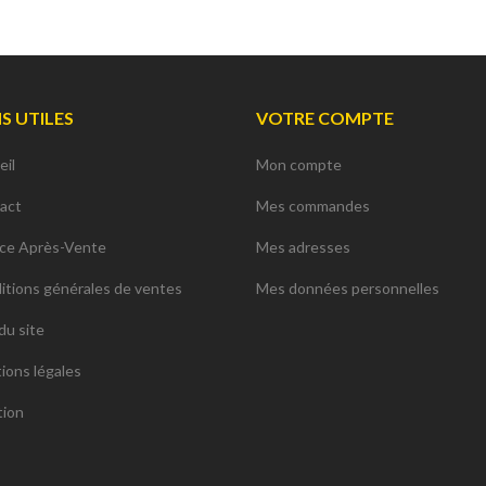
NS UTILES
VOTRE COMPTE
eil
Mon compte
act
Mes commandes
ice Après-Vente
Mes adresses
itions générales de ventes
Mes données personnelles
du site
ions légales
tion