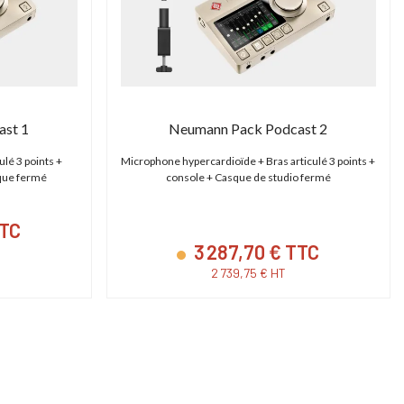
SHAPE TPSG15EU - Génératrice électrique 15000 Basecamp Version EU
Cartoni Magnum
ower Station 15000 - Générateur portable
Tête fluide studio et OB 30-95
st 1
Neumann Pack Podcast 2
Basecamp
Plate Mitchell | 2D)
ulé 3 points +
Microphone hypercardioïde + Bras articulé 3 points +
que fermé
console + Casque de studio fermé
14 790,00 € TTC
14 606,40 € T
12 325,00 € HT
12 172,00 € HT
TTC
17 400,00 € TTC
18 258,00 € TTC
3 287,70 € TTC
2 739,75 € HT