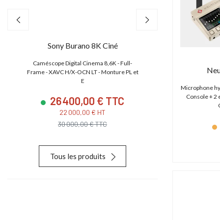
Sony Burano 8K Ciné
Canon EO
,
Caméscope Digital Cinema 8,6K - Full-
Caméscope 4K/2K/HD
Neu
e
Frame - XAVC H/X-OCN LT - Monture PL et
CMOS S35 4.5K
E
Microphone hyp
Console + 2 
26 400,00 € TTC
23 880
22 000,00 € HT
19 900,
30 000,00 € TTC
28 627,
Tous les produits