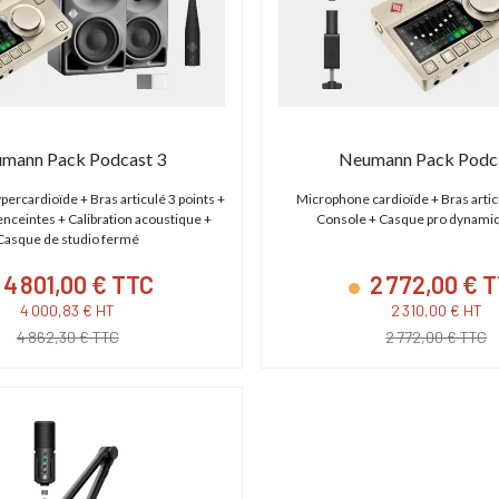
S C700 PL
ABonAir AB4000 4K HDR
 - XF AVC/ProRes -
Kit 1 émetteur / 1 récepteur vidéo sans fil
P
mann Pack Podcast 3
Neumann Pack Podca
 - Monture PL
4K HDR Full Duplex 300m / 12G-SDI & HDMI
2.0
ercardioïde + Bras articulé 3 points +
Microphone cardioïde + Bras artic
enceintes + Calibration acoustique +
Console + Casque pro dynami
,00 € TTC
15 600,00 € TTC
Casque de studio fermé
00 € HT
13 000,00 € HT
4 801,00 € TTC
2 772,00 € 
19 € TTC
21 600,00 € TTC
4 000,83 € HT
2 310,00 € HT
4 862,30 € TTC
2 772,00 € TTC