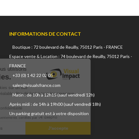
INFORMATIONS DE CONTACT
Boutique : 72 boulevard de Reuilly, 75012 Paris - FRANCE
Continuer sans accepter
Espace vente & Location : 74 boulevard de Reuilly, 75012 Paris -
FRANCE
Sur ce site, nous utilisons
+33 (0) 1 42 22 02 05
des cookies.
sales@visualsfrance.com
L'utilisation de cookies sur un site
internet, doit, au préalable, être déclaré à tous les nouveaux
Matin : de 10h à 12h15 (sauf vendredi 12h)
visiteurs.
Après midi : de 14h à 19h00 (sauf vendredi 18h)
Lire la politique de confidentialité
Un parking gratuit est à votre disposition
Consentements certifiés par
Je choisis
J'accepte
Plateforme de Gestion du Consentement : Personnalisez vos Optio
Axeptio consent