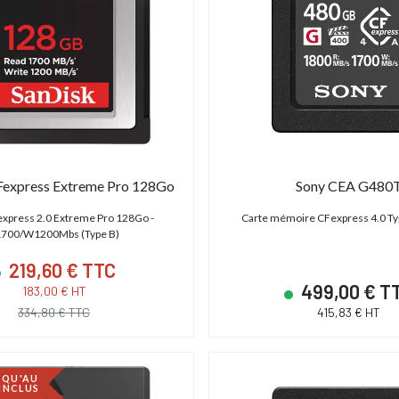
DÉSTOCKAGE
Fexpress Extreme Pro 128Go
Sony CEA G480
express 2.0 Extreme Pro 128Go -
Carte mémoire CFexpress 4.0 Ty
700/W1200Mbs (Type B)
219,60 € TTC
499,00 € T
183,00 € HT
S C700 PL
ABonAir AB4000 4K HDR
334,80 € TTC
415,83 € HT
 - XF AVC/ProRes -
Kit 1 émetteur / 1 récepteur vidéo sans fil
P
 - Monture PL
4K HDR Full Duplex 300m / 12G-SDI & HDMI
2.0
SQU'AU
 INCLUS