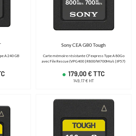
T
Sony CEA G80 Tough
pe A 240 GB
Carte mémoire résistante CFexpress Type A 80Go
avec File Rescue (VPG400 | R800/W700Mo/s | IP57)
TC
179,00 € TTC
149,17 € HT