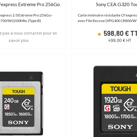
Fexpress Extreme Pro 256Go
Sony CEA G320 To
express 2.0 Extreme Pro 256Go -
Carte mémoire résistante CFexpres
700/W1200Mbs (Type B)
avec File Rescue (VPG400 | R800/W
598,80 € T
z pas à nous contacter pour en
savoir plus
499,00 € HT