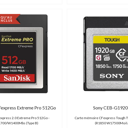
SQU'AU
 INCLUS
Fexpress Extreme Pro 512Go
Sony CEB-G192
express 2.0 Extreme Pro 512Go -
Carte mémoire CFexpress Tough 
700/W1400Mbs (Type B)
(R1850 W17500Mo/s