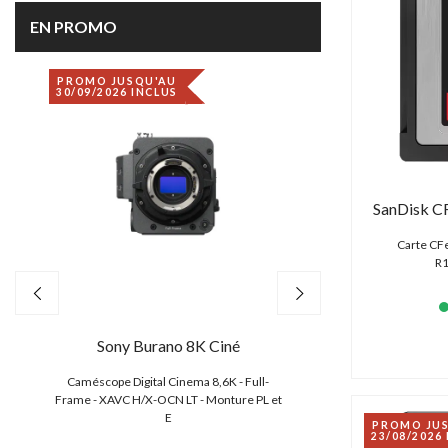
EN PROMO
PROMO JUSQU'AU
DÉSTOCKAGE
30/09/2026 INCLUS
SanDisk C
Carte CF
R1
Sony Burano 8K Ciné
Canon EO
,
Caméscope Digital Cinema 8,6K - Full-
Caméscope 4K/2K/HD
e
Frame - XAVC H/X-OCN LT - Monture PL et
CMOS S35 4.5K
E
PROMO JU
23/08/2026