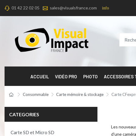
01 42 22 02 05
sales@visualsfrance.com
info
ACCUEIL
VIDÉO PRO
PHOTO
ACCESSOIRES
Consommable
Carte mémoire & stockage
Carte CFexpr
CATEGORIES
Les nouveaux
Carte SD et Micro SD
d'une caméra