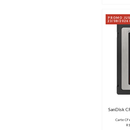
PROMO JU
23/08/2026
SanDisk C
Carte CF
R1