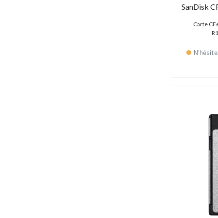
SanDisk C
Carte CF
R1
N'hésite