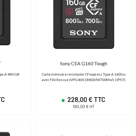
PROMO JUSQU'AU
31/12/2026 INCLUS
T
Sony CEA G160 Tough
pe A 480 GB
Carte mémoire résistante CFexpress Type A 160Go
avec File Rescue (VPG400 | R800/W700Mo/s | IP57)
TC
228,00 € TTC
SHAPE TPSG15EU - Génératrice électrique 15000 Basecamp Version EU
Cartoni Magnum
190,00 € HT
ower Station 15000 - Générateur portable
Tête fluide studio et OB 30-95
Basecamp
Plate Mitchell | 2D)