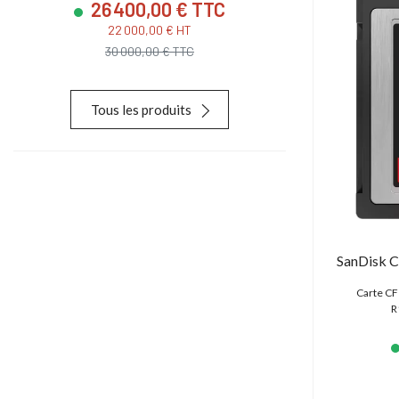
26 400,00 € TTC
23 880
22 000,00 € HT
19 900,
30 000,00 € TTC
28 627,
Tous les produits
SanDisk C
Carte CF
R