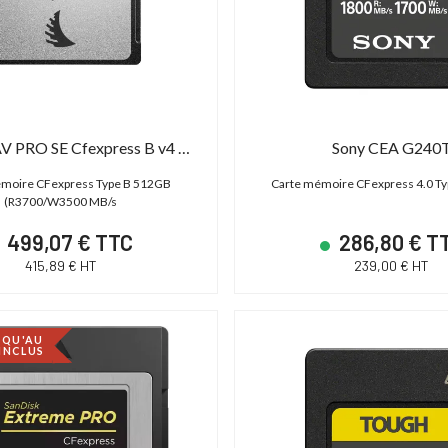
Angelbird AV PRO SE Cfexpress B v4 MK2 512GB
Sony CEA G240
moire CFexpress Type B 512GB
Carte mémoire CFexpress 4.0 Ty
(R3700/W3500 MB/s
499,07 € TTC
286,80 € T
415,89 € HT
239,00 € HT
SQU'AU
 INCLUS