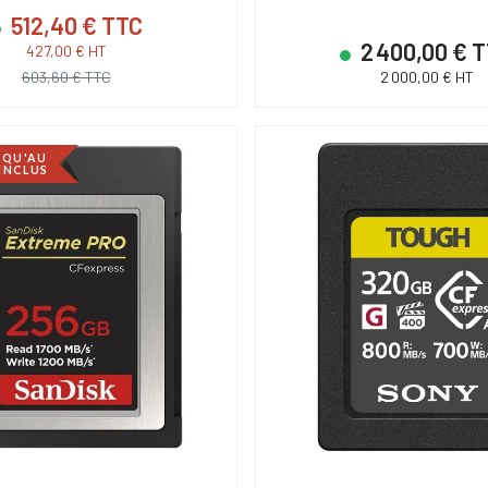
512,40 € TTC
2 400,00 € 
427,00 € HT
603,60 € TTC
2 000,00 € HT
SQU'AU
 INCLUS