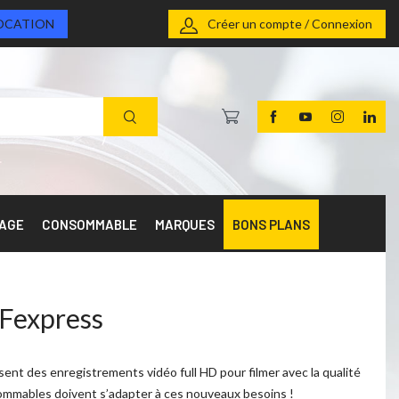
OCATION
Créer un compte / Connexion
RAGE
CONSOMMABLE
MARQUES
BONS PLANS
Fexpress
nt des enregistrements vidéo full HD pour filmer avec la qualité
mmables doivent s’adapter à ces nouveaux besoins !