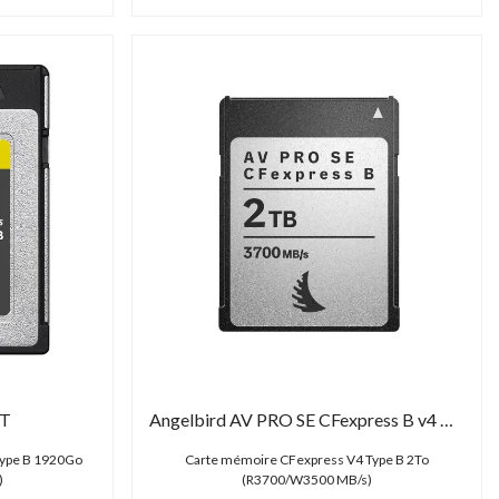
0T
Angelbird AV PRO SE CFexpress B v4 MK2 2 TB
Type B 1920Go
Carte mémoire CFexpress V4 Type B 2To
)
(R3700/W3500 MB/s)