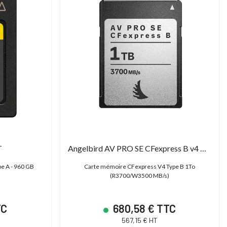
14 790,00 € TTC
14 606,40 € T
12 325,00 € HT
12 172,00 € HT
17 400,00 € TTC
18 258,00 € TTC
T
Angelbird AV PRO SE CFexpress B v4 MK2 1 TB
e A - 960 GB
Carte mémoire CFexpress V4 Type B 1To
(R3700/W3500 MB/s)
TC
680,58 € TTC
567,15 € HT