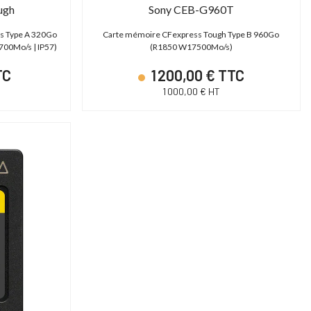
ugh
Sony CEB-G960T
s Type A 320Go
Carte mémoire CFexpress Tough Type B 960Go
700Mo/s | IP57)
(R1850 W17500Mo/s)
TC
1 200,00 € TTC
1 000,00 € HT