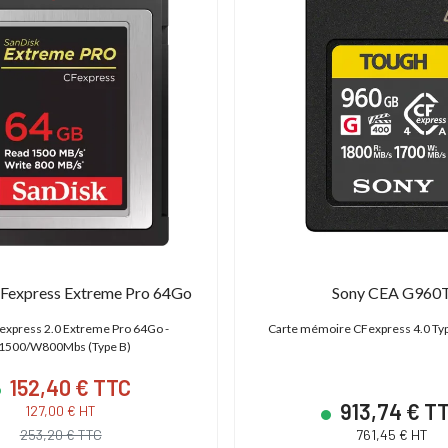
,00 € TTC
15 600,00 € TTC
00 € HT
13 000,00 € HT
19 € TTC
21 600,00 € TTC
Fexpress Extreme Pro 64Go
Sony CEA G960
express 2.0 Extreme Pro 64Go -
Carte mémoire CFexpress 4.0 Typ
1500/W800Mbs (Type B)
152,40 € TTC
913,74 € T
127,00 € HT
253,20 € TTC
761,45 € HT