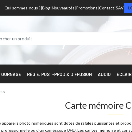
Qui sommes-nous ?
Blog
Nouveautés
Promotions
Contact
SAV
L
 TOURNAGE
RÉGIE, POST-PROD & DIFFUSION
AUDIO
ÉCLAI
ess
Carte mémoire C
 appareils photo numériques sont dotés de rafales puissantes et propose
 professionnelle ou d'un caméscope UHD. Les
cartes mémoire
et conso