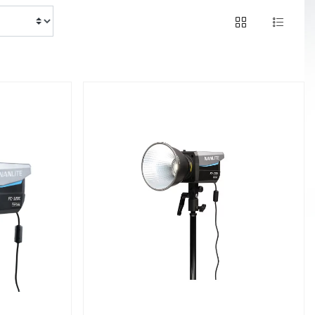
of 144 products
1 / 6