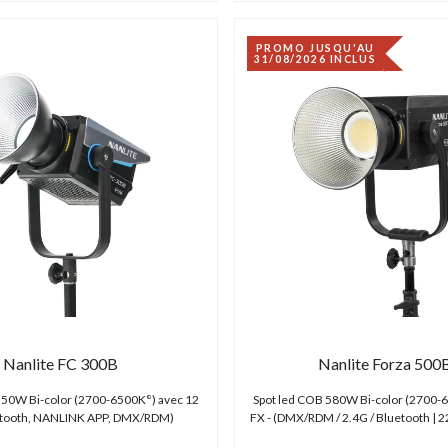
PROMO JUSQU'AU
31/08/2026 INCLUS
Nanlite FC 300B
Nanlite Forza 500B
350W Bi-color (2700-6500K°) avec 12
Spot led COB 580W Bi-color (2700-
uetooth, NANLINK APP, DMX/RDM)
FX - (DMX/RDM / 2.4G / Bluetooth | 2