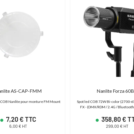
nlite AS-CAP-FMM
Nanlite Forza 60B 
s COB Nanlite pour monture FM Mount
Spot led COB 72W Bi-color (2700-6
FX - (DMX/RDM / 2.4G / Bluetooth
7,20 € TTC
358,80 € T
6,00 € HT
299,00 € HT