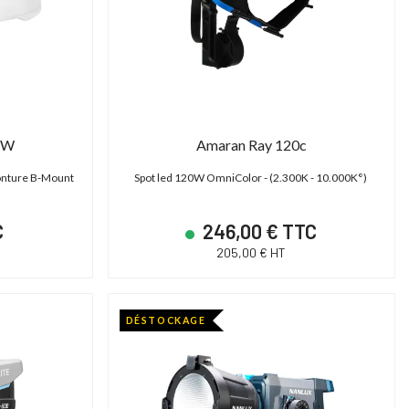
BW
Amaran Ray 120c
onture B-Mount
Spot led 120W OmniColor - (2.300K - 10.000K°)
C
246,00 € TTC
205,00 € HT
DÉSTOCKAGE