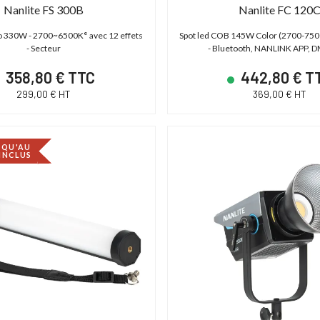
Nanlite FS 300B
Nanlite FC 120
io 330W - 2700~6500K° avec 12 effets
Spot led COB 145W Color (2700-750
- Secteur
- Bluetooth, NANLINK APP,
358,80 € TTC
442,80 € T
299,00 € HT
369,00 € HT
DÉSTOCKAGE
SQU'AU
 INCLUS