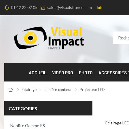
01 42 22 02 05
sales@visualsfrance.com
info
ACCUEIL
VIDÉO PRO
PHOTO
ACCESSOIRES
Éclairage
Lumière continue
Projecteur LED
CATEGORIES
Eclairage LE
Nanlite Gamme FS