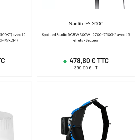
SHAPE TPSG15EU - Génératrice électrique 15000 Basecamp Version EU
Cartoni Magnum
ower Station 15000 - Générateur portable
Tête fluide studio et OB 30-95
Basecamp
Plate Mitchell | 2D)
B
Nanlite FS 300C
6500K°) avec 12
Spot Led Studio RGBW 300W - 2700~7500K° avec 15
14 790,00 € TTC
14 606,40 € T
, DMX/RDM)
effets - Secteur
12 325,00 € HT
12 172,00 € HT
17 400,00 € TTC
18 258,00 € TTC
TC
478,80 € TTC
399,00 € HT