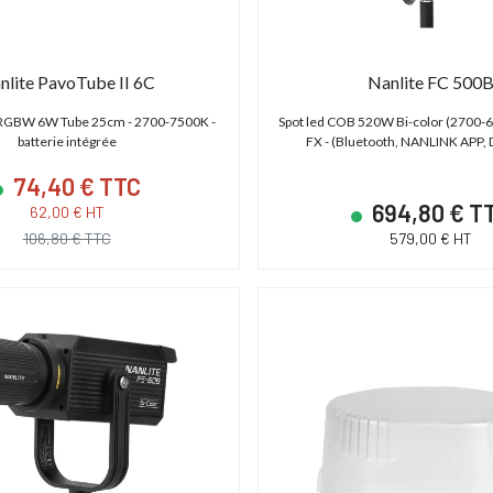
S C700 PL
ABonAir AB4000 4K HDR
 - XF AVC/ProRes -
Kit 1 émetteur / 1 récepteur vidéo sans fil
P
 - Monture PL
4K HDR Full Duplex 300m / 12G-SDI & HDMI
nlite PavoTube II 6C
Nanlite FC 500
2.0
d RGBW 6W Tube 25cm - 2700-7500K -
Spot led COB 520W Bi-color (2700-
,00 € TTC
15 600,00 € TTC
batterie intégrée
FX - (Bluetooth, NANLINK APP
00 € HT
13 000,00 € HT
74,40 € TTC
19 € TTC
21 600,00 € TTC
694,80 € T
62,00 € HT
106,80 € TTC
579,00 € HT