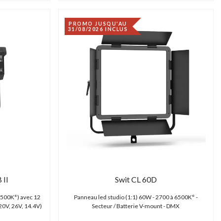
PROMO JUSQU'AU
31/08/2026 INCLUS
 II
Swit CL 60D
6500K°) avec 12
Panneau led studio (1:1) 60W - 2700 à 6500K° -
20V, 26V, 14.4V)
Secteur / Batterie V-mount - DMX