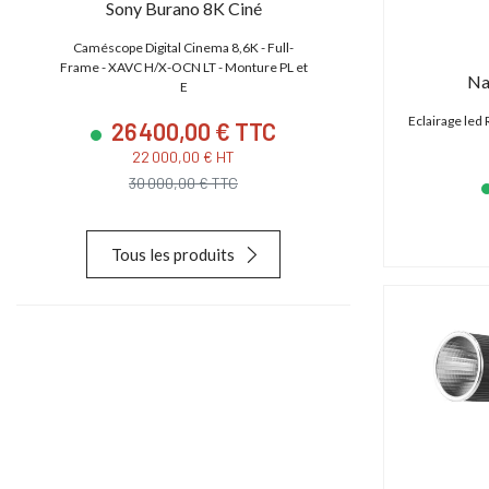
Sony Burano 8K Ciné
Canon EO
,
Caméscope Digital Cinema 8,6K - Full-
Caméscope 4K/2K/HD
e
Frame - XAVC H/X-OCN LT - Monture PL et
CMOS S35 4.5K
Na
E
Eclairage le
26 400,00 € TTC
23 880
22 000,00 € HT
19 900,
30 000,00 € TTC
28 627,
Tous les produits