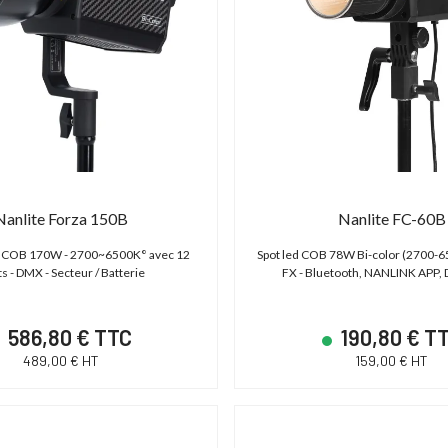
Nanlite Forza 150B
Nanlite FC-60B
ed COB 170W - 2700~6500K° avec 12
Spot led COB 78W Bi-color (2700-6
ts - DMX - Secteur / Batterie
FX - Bluetooth, NANLINK APP
586,80 € TTC
190,80 € T
489,00 € HT
159,00 € HT