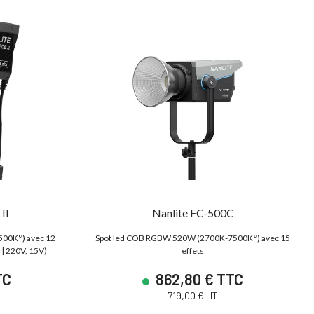
II
Nanlite FC-500C
500K°) avec 12
Spot led COB RGBW 520W (2700K-7500K°) avec 15
 | 220V, 15V)
effets
TC
862,80 € TTC
719,00 € HT