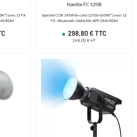
C
Nanlite FC 120B
0K°) avec 15 FX
Spot led COB 145W Bi-color (2700-6500K°) avec 12
 DMX/RDM
FX - Bluetooth, NANLINK APP, DMX/RDM
TC
298,80 € TTC
249,00 € HT
PROMO JUSQU'AU
31/12/2026 INCLUS