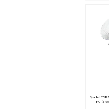
Spot led COB 
FX - (Bl