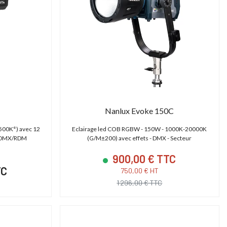
Nanlux Evoke 150C
500K°) avec 12
Eclairage led COB RGBW - 150W - 1000K-20000K
, DMX/RDM
(G/M±200) avec effets - DMX - Secteur
900,00 € TTC
TC
750,00 € HT
1 296,00 € TTC