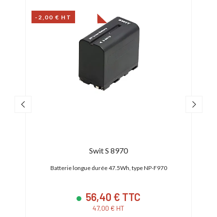
-2,00 € HT
Swit S 8970
Nan
hement
Batterie longue durée 47.5Wh, type NP-F970
56,40 € TTC
47,00 € HT