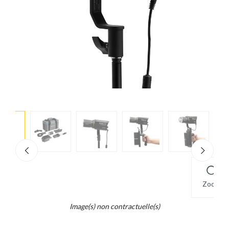
e
×
d...
t
Zoom
Image(s) non contractuelle(s)