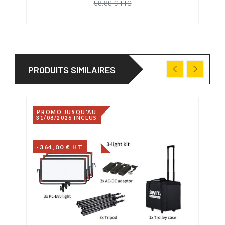
58,80 € TTC
PRODUITS SIMILAIRES
PROMO JUSQU'AU
31/08/2026 INCLUS
-364,00 € HT