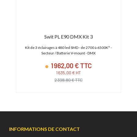
Swit PL E90 DMX Kit 3
27 /
Kit de 3 éclairages à 480 led SMD - de 2700 à 6500K° -
Spot
Secteur / Batterie V-mount - DMX
1 962,00 € TTC
1 635,00 € HT
2 398,80 € TTC
INFORMATIONS DE CONTACT