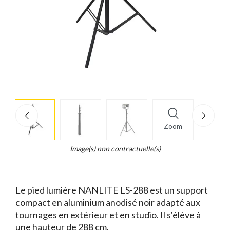
More
×
info
Zoom
Legend...
Whait
Image(s) non contractuelle(s)
for
it.
Le pied lumière NANLITE LS-288 est un support
compact en aluminium anodisé noir adapté aux
tournages en extérieur et en studio. Il s'élève à
une hauteur de 288 cm.