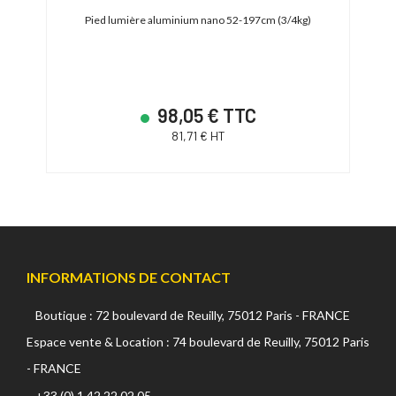
Pied lumière aluminium nano 52-197cm (3/4kg)
Pied l
98,05 € TTC
81,71 € HT
INFORMATIONS DE CONTACT
Boutique : 72 boulevard de Reuilly, 75012 Paris - FRANCE
Espace vente & Location : 74 boulevard de Reuilly, 75012 Paris
- FRANCE
+33 (0) 1 42 22 02 05