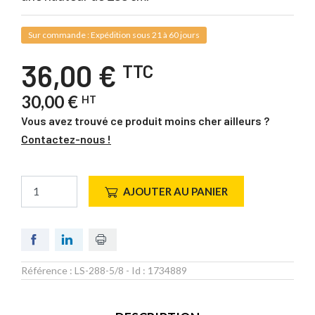
Sur commande : Expédition sous 21 à 60 jours
36,00 €
TTC
30,00 €
HT
Vous avez trouvé ce produit moins cher ailleurs ?
Contactez-nous !
AJOUTER AU PANIER
Référence :
LS-288-5/8
- Id :
1734889