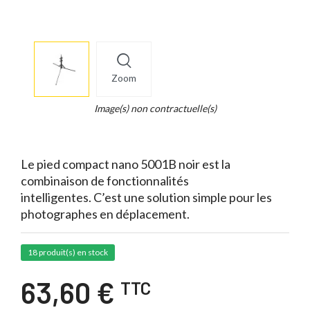
More
×
info
Zoom
Legend...
Whait
Image(s) non contractuelle(s)
for
it.
Le pied compact nano 5001B noir est la
combinaison de fonctionnalités
intelligentes. C’est une solution simple pour les
photographes en déplacement.
18 produit(s) en stock
63,60 €
TTC