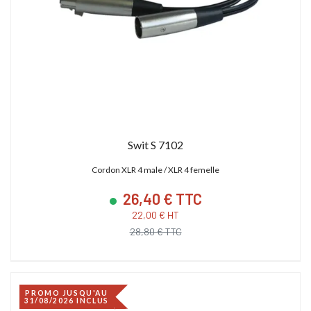
Swit S 7102
Cordon XLR 4 male / XLR 4 femelle
26,40 € TTC
22,00 € HT
28,80 € TTC
PROMO JUSQU'AU
31/08/2026 INCLUS