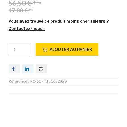
56,50 €
TTC
47,08 €
HT
Vous avez trouvé ce produit moins cher ailleurs ?
Contactez-nous !
AJOUTER AU PANIER
Référence :
PC-51
- Id :
1652350