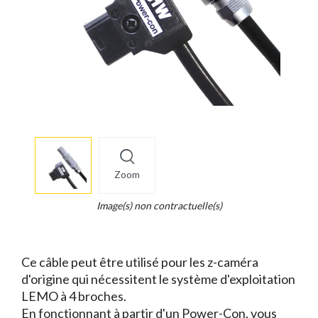
More
×
info
Zoom
Legend...
Whait
Image(s) non contractuelle(s)
for
it.
Ce câble peut être utilisé pour les z-caméra
d'origine qui nécessitent le système d'exploitation
LEMO à 4 broches.
En fonctionnant à partir d'un Power-Con, vous