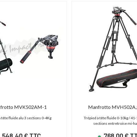
frotto MVK502AM-1
Manfrotto MVH502A
 tête fluide alu 3 sections 0-4Kg
Trépied à tête fluide 0-10kg / 41
sections entretroise mi-h
548,40 € TTC
768,00 € T