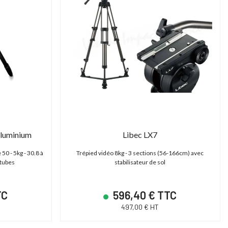
luminium
Libec LX7
50 - 5kg - 30.8 à
Trépied vidéo 8kg - 3 sections (56-166cm) avec
otubes
stabilisateur de sol
TC
596,40 € TTC
497,00 € HT