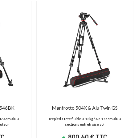
,546BK
Manfrotto 504X & Alu Twin GS
-164cm alu 3
Trépied à tête fluide 0-12kg / 49-175cm alu 3
auteur
sections entretroise sol
TC
800,40 € TTC