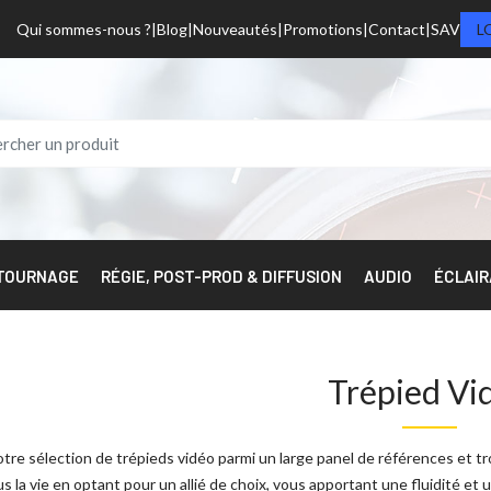
Qui sommes-nous ?
Blog
Nouveautés
Promotions
Contact
SAV
L
 TOURNAGE
RÉGIE, POST-PROD & DIFFUSION
AUDIO
ÉCLAI
Trépied Vi
re sélection de trépieds vidéo parmi un large panel de références et tr
us la vie en optant pour un allié de choix, vous apportant une fluidité e