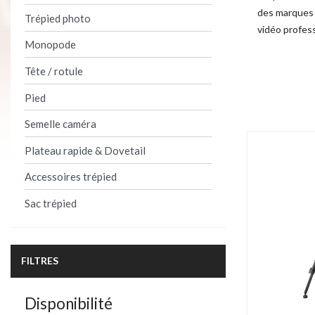
des marques 
Trépied photo
vidéo profess
Monopode
Product per 
Tête / rotule
Pied
Semelle caméra
Plateau rapide & Dovetail
Accessoires trépied
Sac trépied
FILTRES
Disponibilité