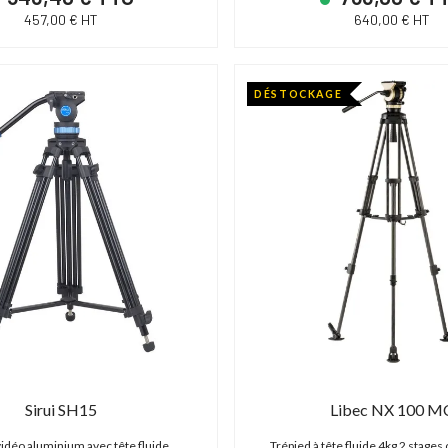
457,00 € HT
640,00 € HT
DÉSTOCKAGE
Sirui SH15
Libec NX 100 M
vidéo aluminium avec tête fluide
Trépied à tête fluide 4kg 2 stages