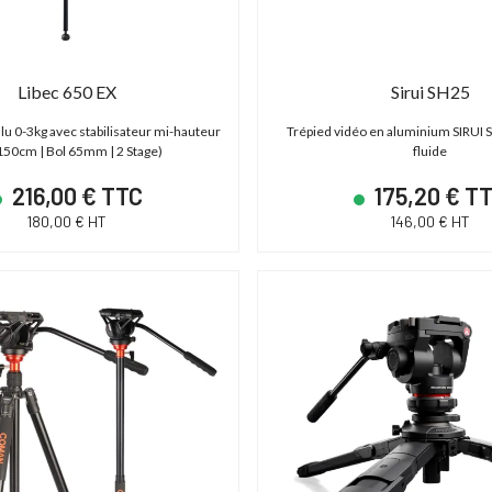
Libec 650 EX
Sirui SH25
lu 0-3kg avec stabilisateur mi-hauteur
Trépied vidéo en aluminium SIRUI 
150cm | Bol 65mm | 2 Stage)
fluide
216,00 € TTC
175,20 € T
180,00 € HT
146,00 € HT
DÉSTOCKAGE