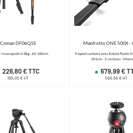
Coman DF06Q5S
Manfrotto ONE 500X - 
 / monopode 0-8kg - 63-180cm
Trépied carbone avec Rotule fluide 50
181cm - 3 sections - Mon
S C700 PL
ABonAir AB4000 4K HDR
226,80 € TTC
679,99 € T
189,00 € HT
566,66 € HT
 - XF AVC/ProRes -
Kit 1 émetteur / 1 récepteur vidéo sans fil
P
 - Monture PL
4K HDR Full Duplex 300m / 12G-SDI & HDMI
2.0
,00 € TTC
15 600,00 € TTC
00 € HT
13 000,00 € HT
19 € TTC
21 600,00 € TTC