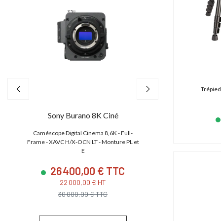
Trépied
Sony Burano 8K Ciné
Canon EO
,
Caméscope Digital Cinema 8,6K - Full-
Caméscope 4K/2K/HD
e
Frame - XAVC H/X-OCN LT - Monture PL et
CMOS S35 4.5K
E
26 400,00 € TTC
23 880
22 000,00 € HT
19 900,
30 000,00 € TTC
28 627,