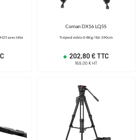
Coman DX16 LQ5S
SH25 avec tête
Trépied vidéo 0-8Kg / 86-190cm
TC
202,80 € TTC
169,00 € HT
PROMO JUSQU'AU
31/12/2026 INCLUS