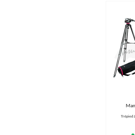
Man
Trépied à