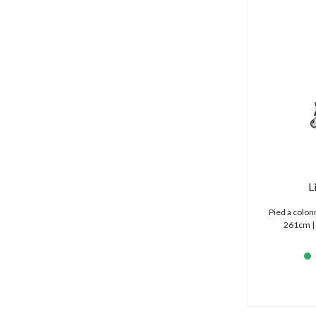
L
Pied à colon
261cm | 