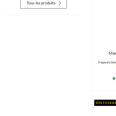
Tous les produits
Man
Trépied à têt
DÉSTOCKA