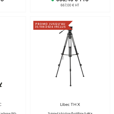
667,00 € HT
PROMO JUSQU'AU
31/08/2026 INCLUS
C
Libec TH X
 carbone (80-
Trépied à friction fluidifiée 0-4Kg