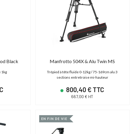
pod Black
Manfrotto 504X & Alu Twin MS
e 1kg
Trépied à tête fluide 0-12kg / 75-169cm alu 3
sections entretroise mi-hauteur
TC
800,40 € TTC
667,00 € HT
EN FIN DE VIE