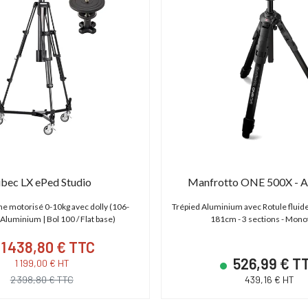
ibec LX ePed Studio
Manfrotto ONE 500X - A
ne motorisé 0-10kg avec dolly (106-
Trépied Aluminium avec Rotule fluide 
Aluminium | Bol 100 / Flat base)
181cm - 3 sections - Mon
1 438,80 € TTC
526,99 € T
1 199,00 € HT
2 398,80 € TTC
439,16 € HT