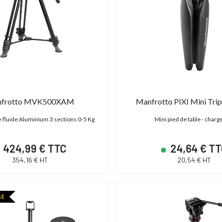
frotto MVK500XAM
Manfrotto PIXI Mini Tri
e fluide Aluminium 3 sections 0-5 Kg
Mini pied de table - charg
424,99 € TTC
24,64 € T
354,16 € HT
20,54 € HT
GE