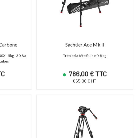
Carbone
Sachtler Ace Mk II
0X - 5kg - 30.8 à
Trépied à tête fluide 0-8 kg
otubes
SHAPE TPSG15EU - Génératrice électrique 15000 Basecamp Version EU
Cartoni Magnum
TC
786,00 € TTC
655,00 € HT
ower Station 15000 - Générateur portable
Tête fluide studio et OB 30-95
Basecamp
Plate Mitchell | 2D)
14 790,00 € TTC
14 606,40 € T
12 325,00 € HT
12 172,00 € HT
17 400,00 € TTC
18 258,00 € TTC