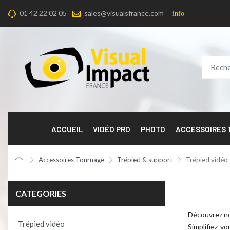
01 42 22 02 05
sales@visualsfrance.com
info
ACCUEIL
VIDÉO PRO
PHOTO
ACCESSOIRES
Accessoires Tournage
Trépied & support
Trépied vidéo
CATEGORIES
Découvrez not
Trépied vidéo
Simplifiez-vo