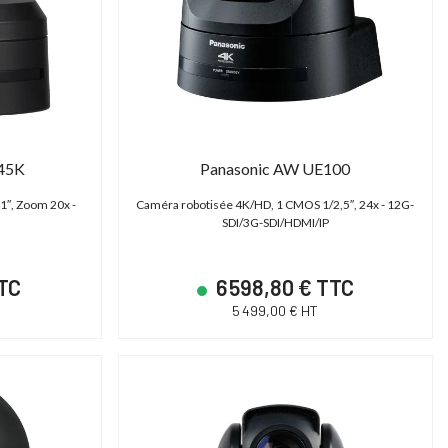
SHAPE TPSG15EU - Génératrice électrique 15000 Basecamp Version EU
Cartoni Magnum
ower Station 15000 - Générateur portable
Tête fluide studio et OB 30-95
Basecamp
Plate Mitchell | 2D)
45K
Panasonic AW UE100
14 790,00 € TTC
14 606,40 € T
1″, Zoom 20x -
Caméra robotisée 4K/HD, 1 CMOS 1/2,5″, 24x - 12G-
12 325,00 € HT
12 172,00 € HT
SDI/3G-SDI/HDMI/IP
17 400,00 € TTC
18 258,00 € TTC
TTC
6 598,80 € TTC
5 499,00 € HT