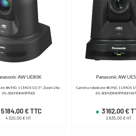
anasonic AW UE80K
Panasonic AW UE
sée 4K/HD, 1 CMOS 1/2.5", Zoom 24x -
Caméra robotisée 4K/HD, 1 CMOS 1/2
3G-SDI/HDMI/IP/NDI
3G-SDI/HDMI/IP/NDI HX
5 184,00 € TTC
3 162,00 € 
4 320,00 € HT
2 635,00 € HT