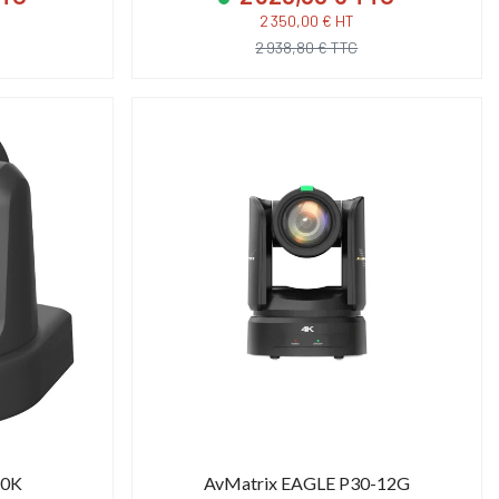
2 350,00 € HT
2 938,80 € TTC
20K
AvMatrix EAGLE P30-12G