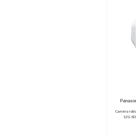
Panaso
Caméra robot
12G-SDI