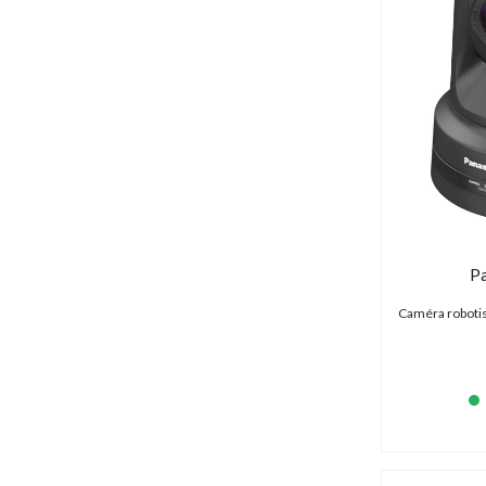
P
Caméra roboti