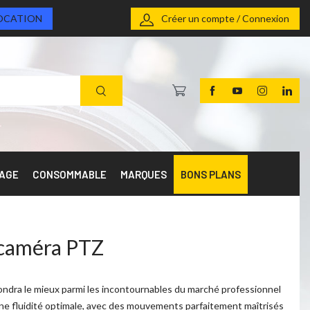
OCATION
Créer un compte / Connexion
RAGE
CONSOMMABLE
MARQUES
BONS PLANS
 caméra PTZ
ondra le mieux parmi les incontournables du marché professionnel
une fluidité optimale, avec des mouvements parfaitement maîtrisés