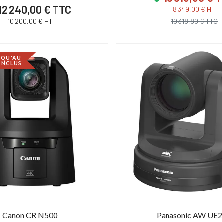
12 240,00 € TTC
8 349,00 € HT
10 200,00 € HT
10 318,80 € TTC
SQU'AU
 INCLUS
Canon CR N500
Panasonic AW UE