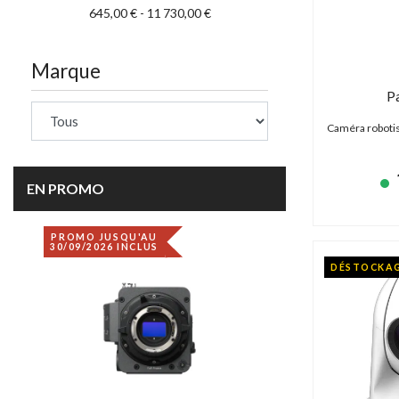
645,00 € - 11 730,00 €
Marque
P
Caméra roboti
EN PROMO
PROMO JUSQU'AU
DÉSTOCKAGE
30/09/2026 INCLUS
DÉSTOCKA