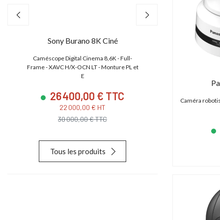
Sony Burano 8K Ciné
Canon EO
,
Caméscope Digital Cinema 8,6K - Full-
Caméscope 4K/2K/HD
e
Frame - XAVC H/X-OCN LT - Monture PL et
CMOS S35 4.5K
E
Pa
26 400,00 € TTC
23 880
Caméra roboti
22 000,00 € HT
19 900,
30 000,00 € TTC
28 627,
Tous les produits