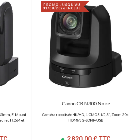
PROMO JUSQU'AU
31/08/2026 INCLUS
Canon CR N300 Noire
 35mm, E-Mount
Caméra robotisée 4K/HD, 1 CMOS 1/2,3″, Zoom 20x -
ec rec H.264 et
HDMI/3G-SDI/IP/USB
TTC
2 820,00 € TTC