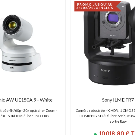
PROMO JUSQU'AU
31/08/2026 INCLUS
nic AW UE150A 9 - White
Sony ILME FR7
isée 4K/60p - 20x optischer Zoom -
Caméra robotisée 4K HDR , 1 CMOS
/3G-SDI/HDMI/Fiber - NDI HX2
- HDMI/12G-SDI/IP/Fibre optique av
sortie Raw
10 018,80 € 