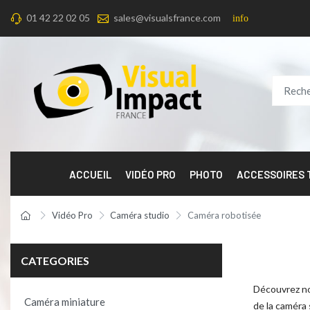
01 42 22 02 05
sales@visualsfrance.com
info
ACCUEIL
VIDÉO PRO
PHOTO
ACCESSOIRES
Vidéo Pro
Caméra studio
Caméra robotisée
CATEGORIES
Découvrez no
Caméra miniature
de la caméra 