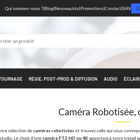
Qui sommes-nous ?
Blog
Nouveautés
Promotions
Contact
SAV
L
 TOURNAGE
RÉGIE, POST-PROD & DIFFUSION
AUDIO
ÉCLAI
Caméra Robotisée,
tre sélection de
caméras robotisées
et trouvez celle qui vous corresp
studio. Le choix d'une
caméra PTZ HD ou 4K
apportera à votre travail 