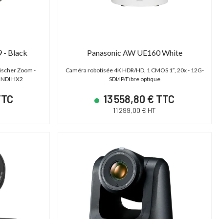
 - Black
Panasonic AW UE160 White
tischer Zoom -
Caméra robotisée 4K HDR/HD, 1 CMOS 1″, 20x - 12G-
 NDI HX2
SDI/IP/Fibre optique
TTC
13 558,80 € TTC
11 299,00 € HT
PROMO JUSQU'AU
31/12/2026 INCLUS