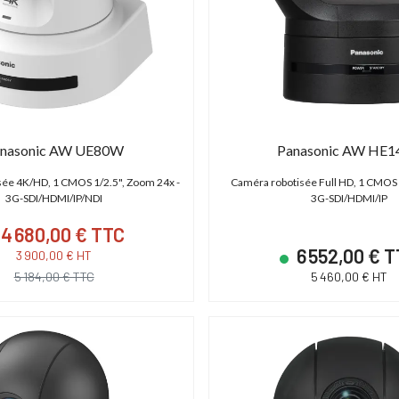
S C700 PL
ABonAir AB4000 4K HDR
 - XF AVC/ProRes -
Kit 1 émetteur / 1 récepteur vidéo sans fil
P
 - Monture PL
4K HDR Full Duplex 300m / 12G-SDI & HDMI
2.0
nasonic AW UE80W
Panasonic AW HE1
,00 € TTC
15 600,00 € TTC
sée 4K/HD, 1 CMOS 1/2.5", Zoom 24x -
Caméra robotisée Full HD, 1 CMOS 
00 € HT
13 000,00 € HT
3G-SDI/HDMI/IP/NDI
3G-SDI/HDMI/IP
19 € TTC
21 600,00 € TTC
4 680,00 € TTC
6 552,00 € 
3 900,00 € HT
5 184,00 € TTC
5 460,00 € HT