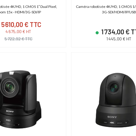
tisée 4K/HD, 1 CMOS 1″ Dual Pixel,
Caméra robotisée 4K/HD, 1 CMOS 1/2
om 15x - HDMI/3G-SDI/IP
3G-SDI/HDMI/IP/USB
5 610,00 € TTC
1 734,00 € 
4 675,00 € HT
5 722,92 € TTC
1 445,00 € HT