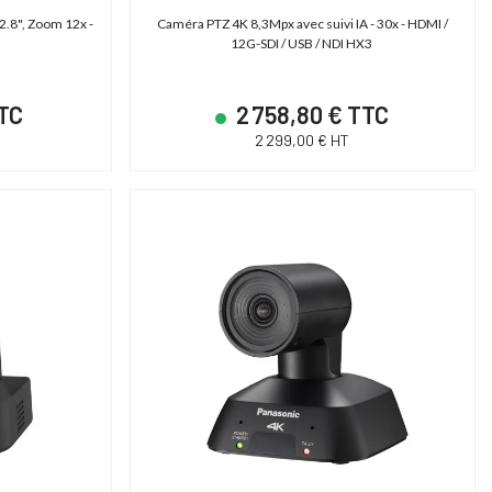
.8", Zoom 12x -
Caméra PTZ 4K 8,3Mpx avec suivi IA - 30x - HDMI /
12G-SDI / USB / NDI HX3
TTC
2 758,80 € TTC
2 299,00 € HT