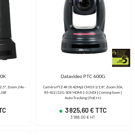
50K
Datavideo PTC 600G
.5", Zoom 24x -
Caméra PTZ 4K (8.42Mp) CMOS 1/1,8", Zoom 30x,
/USB
RS-422 (12G-SDI/ HDMI 2.0 | NDI | Coming Soon |
Auto Tracking | PoE++)
TTC
3 825,60 € TTC
3 188,00 € HT