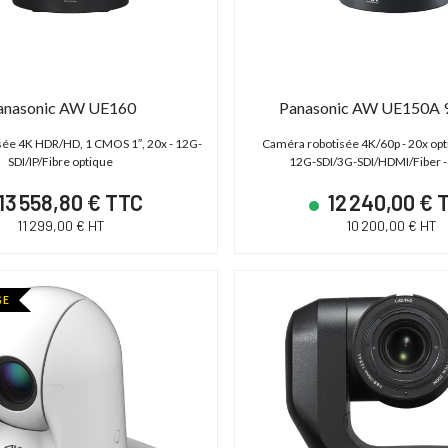
anasonic AW UE160
Panasonic AW UE150A 9
sée 4K HDR/HD, 1 CMOS 1″, 20x - 12G-
Caméra robotisée 4K/60p - 20x op
SDI/IP/Fibre optique
12G-SDI/3G-SDI/HDMI/Fiber -
13 558,80 € TTC
12 240,00 € 
11 299,00 € HT
10 200,00 € HT
DÉSTOCKAGE
GE