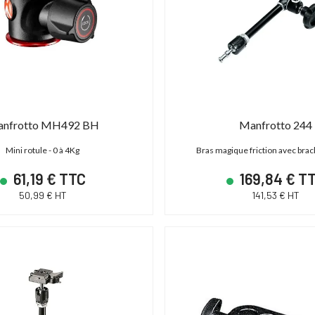
nfrotto MH492 BH
Manfrotto 244
Mini rotule - 0 à 4Kg
Bras magique friction avec brac
61,19 € TTC
169,84 € T
50,99 € HT
141,53 € HT