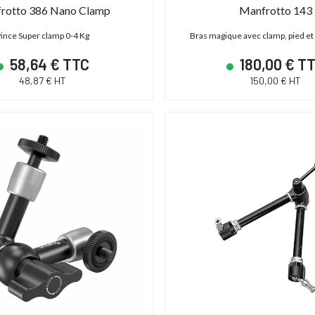
rotto 386 Nano Clamp
Manfrotto 143
ince Super clamp 0-4 Kg
Bras magique avec clamp, pied et
S C700 PL
ABonAir AB4000 4K HDR
58,64 € TTC
180,00 € T
48,87 € HT
150,00 € HT
 - XF AVC/ProRes -
Kit 1 émetteur / 1 récepteur vidéo sans fil
P
 - Monture PL
4K HDR Full Duplex 300m / 12G-SDI & HDMI
2.0
,00 € TTC
15 600,00 € TTC
00 € HT
13 000,00 € HT
19 € TTC
21 600,00 € TTC