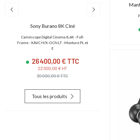
Manf
P
Sony Burano 8K Ciné
Canon EO
,
Caméscope Digital Cinema 8,6K - Full-
Caméscope 4K/2K/HD
e
Frame - XAVC H/X-OCN LT - Monture PL et
CMOS S35 4.5K
E
26 400,00 € TTC
23 880
22 000,00 € HT
19 900,
30 000,00 € TTC
28 627,
Tous les produits