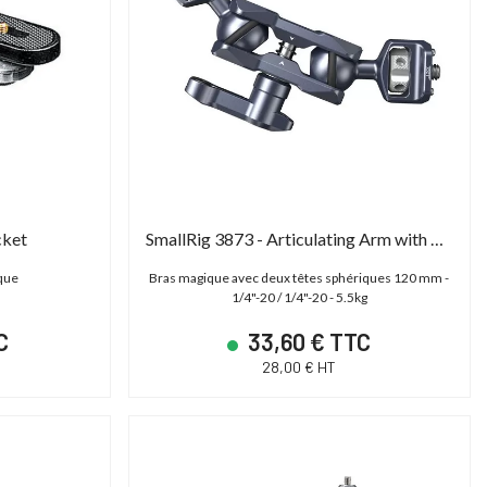
cket
SmallRig 3873 - Articulating Arm with Dual Ball Heads (vis 1/4"-20)
ique
Bras magique avec deux têtes sphériques 120 mm -
1/4"-20 / 1/4"-20 - 5.5kg
C
33,60 € TTC
28,00 € HT