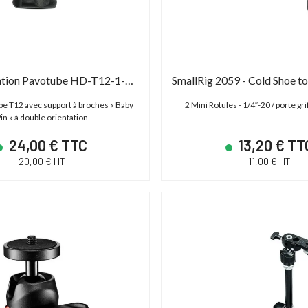
Nanlite Fixation Pavotube HD-T12-1-BPR
be T12 avec support à broches « Baby
2 Mini Rotules - 1/4″-20 / porte gr
in » à double orientation
24,00 € TTC
13,20 € TT
20,00 € HT
11,00 € HT