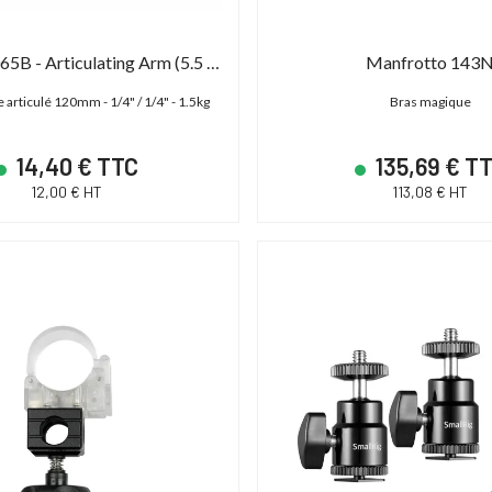
SmallRig 2065B - Articulating Arm (5.5 inches)
Manfrotto 143
articulé 120mm - 1/4" / 1/4" - 1.5kg
Bras magique
14,40 € TTC
135,69 € T
12,00 € HT
113,08 € HT