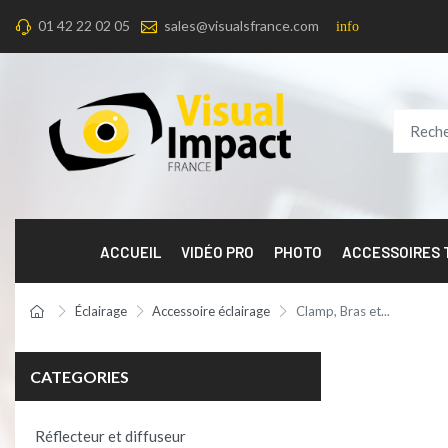
01 42 22 02 05
sales@visualsfrance.com
info
ACCUEIL
VIDÉO PRO
PHOTO
ACCESSOIRES
Éclairage
Accessoire éclairage
Clamp, Bras et...
CATEGORIES
Réflecteur et diffuseur
Product per 