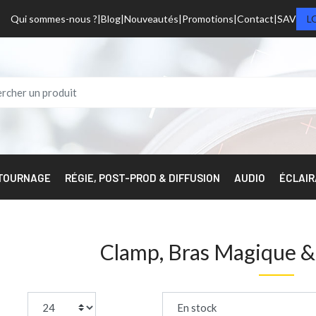
Qui sommes-nous ?
Blog
Nouveautés
Promotions
Contact
SAV
L
 TOURNAGE
RÉGIE, POST-PROD & DIFFUSION
AUDIO
ÉCLAI
Clamp, Bras Magique &
page:
Trier par :