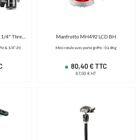
SmallRig 2059 - Cold Shoe to 1/4" Threaded Adapter
Manfrotto MH492 LCD BH
iffe & 1/4″-20
Mini rotule avec porte griffe - 0 à 4Kg
C
80,40 € TTC
67,00 € HT