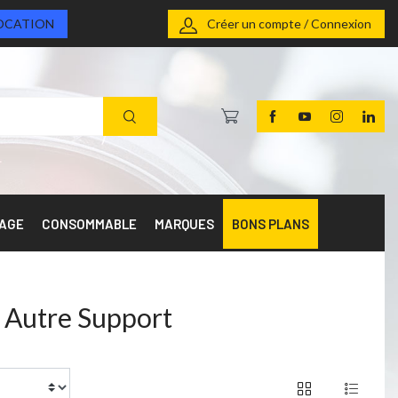
OCATION
Créer un compte / Connexion
RAGE
CONSOMMABLE
MARQUES
BONS PLANS
 Autre Support
of 46 products
1 / 2