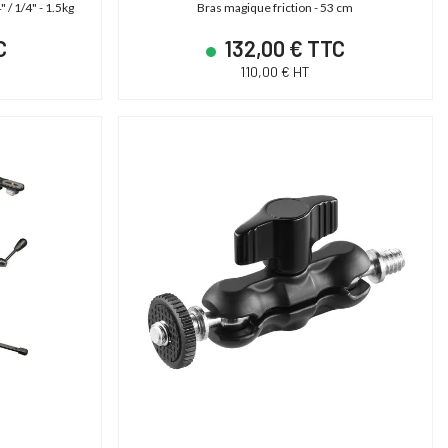
/ 1/4" - 1.5kg
Bras magique friction - 53 cm
C
132,00 € TTC
110,00 € HT
PROMO JUSQU'AU
31/12/2026 INCLUS