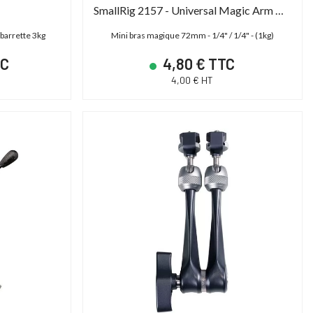
SmallRig 2157 - Universal Magic Arm with Small Ball Head
 barrette 3kg
Mini bras magique 72mm - 1/4" / 1/4" - (1kg)
SHAPE TPSG15EU - Génératrice électrique 15000 Basecamp Version EU
Cartoni Magnum
TC
4,80 € TTC
4,00 € HT
ower Station 15000 - Générateur portable
Tête fluide studio et OB 30-95
Basecamp
Plate Mitchell | 2D)
14 790,00 € TTC
14 606,40 € T
12 325,00 € HT
12 172,00 € HT
17 400,00 € TTC
18 258,00 € TTC