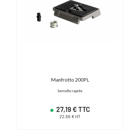
Manfrotto 200PL
Co
Semelle rapide
S
27,19 € TTC
22,66 € HT