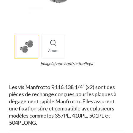
More
×
info
Zoom
Legend...
Whait
Image(s) non contractuelle(s)
for
it.
Les vis Manfrotto R116.138 1/4" (x2) sont des
pièces de rechange conçues pour les plaques à
dégagement rapide Manfrotto. Elles assurent
une fixation sûre et compatible avec plusieurs
modèles comme les 357PL, 410PL, 501PL et
504PLONG.