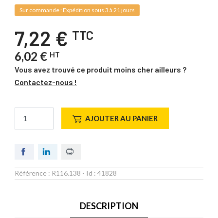
Sur commande : Expédition sous 3 à 21 jours
7,22 €
TTC
6,02 €
HT
Vous avez trouvé ce produit moins cher ailleurs ?
Contactez-nous !
AJOUTER AU PANIER
Référence :
R116.138
- Id :
41828
DESCRIPTION