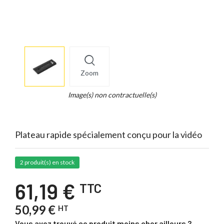
More
×
info
Zoom
Legend...
Whait
Image(s) non contractuelle(s)
for
it.
Plateau rapide spécialement conçu pour la vidéo
2 produit(s) en stock
61,19 €
TTC
50,99 €
HT
Vous avez trouvé ce produit moins cher ailleurs ?