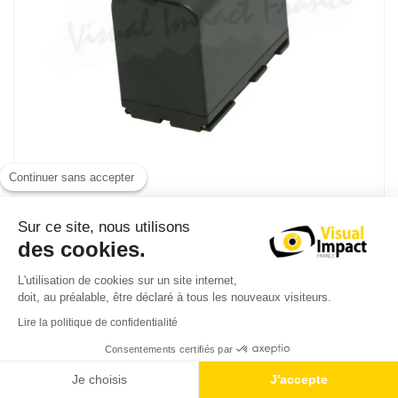
Continuer sans accepter
Sur ce site, nous utilisons
Swit S 8945
des cookies.
Batterie longue durée 47.5Wh, type CANON XF
L'utilisation de cookies sur un site internet,
doit, au préalable, être déclaré à tous les nouveaux visiteurs.
54,00 € TTC
Lire la politique de confidentialité
45,00 € HT
76,80 € TTC
Consentements certifiés par
Je choisis
J'accepte