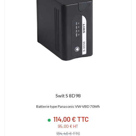
Swit S 8D98
Batterie type Panasonic VW-VBD 70Wh
114,00 € TTC
95,00 € HT
134,40 € TTC