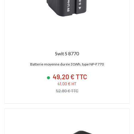
Swit S 8770
Batterie moyenne durée 31Wh, type NP-F770
49,20 € TTC
41,00 € HT
52,80 € TTC