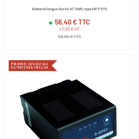
Batterie longue durée 47.5Wh, type NP-F970
56,40 € TTC
47,00 € HT
58,80 € TTC
PROMO JUSQU'AU
31/08/2026 INCLUS