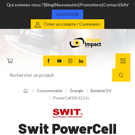
Qui sommes-nous ?
Blog
Nouveautés
Promotions
Contact
SAV
LOCATION
Créer un compte / Connexion
Consommable
Énergie
Batterie DV
PowerCell EN-EL15c
Swit PowerCell