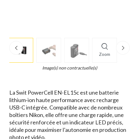
More
×
info
Zoom
Legend...
Whait
Image(s) non contractuelle(s)
for
it.
La Swit PowerCell EN-EL15c est une batterie
lithium-ion haute performance avec recharge
USB-C intégrée. Compatible avec de nombreux
boîtiers Nikon, elle offre une charge rapide, une
sécurité renforcée et un indicateur LED précis,
idéale pour maximiser l’autonomie en production
photo et vidéo.