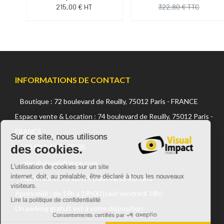
215,00 € HT
322,80 € TTC
INFORMATIONS DE CONTACT
Boutique : 72 boulevard de Reuilly, 75012 Paris - FRANCE
Continuer sans accepter
Espace vente & Location : 74 boulevard de Reuilly, 75012 Paris -
FRANCE
Sur ce site, nous utilisons
des cookies.
+33 (0) 1 42 22 02 05
sales@visualsfrance.com
L'utilisation de cookies sur un site
internet, doit, au préalable, être déclaré à tous les nouveaux
Matin : de 10h à 12h15 (sauf vendredi 12h)
visiteurs.
Après midi : de 14h à 19h00 (sauf vendredi 18h)
Lire la politique de confidentialité
Un parking gratuit est à votre disposition
Consentements certifiés par