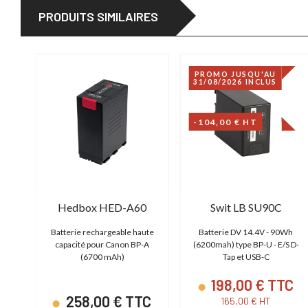
PRODUITS SIMILAIRES
PROMO JUSQU'AU
31/08/2026 INCLUS
-104,00 € HT
Hedbox HED-A60
Swit LB SU90C
h
Batterie rechargeable haute
Batterie DV 14.4V - 90Wh
/S
capacité pour Canon BP-A
(6200mah) type BP-U - E/S D-
(6700 mAh)
Tap et USB-C
C
198,00 € TTC
258,00 € TTC
165,00 € HT