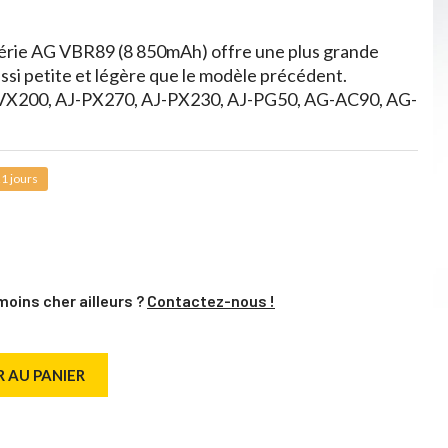
 série AG VBR89 (8 850mAh) offre une plus grande
ssi petite et légère que le modèle précédent.
VX200, AJ-PX270, AJ-PX230, AJ-PG50, AG-AC90, AG-
1 jours
moins cher ailleurs ?
Contactez-nous !
 AU PANIER