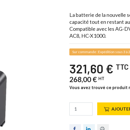
La batterie de la nouvelle
capacité tout en restant au
Compatible avec les AG-D
AC8, HC-X1000.
Sur commande : Expédition sous 3 à 2
321,60 €
TTC
268,00 €
HT
Vous avez trouvé ce produit 
AJOUTER