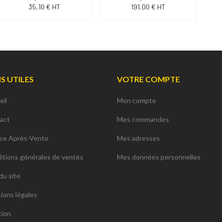
35,10 € HT
191,00 € HT
NS UTILES
VOTRE COMPTE
eil
Mon compte
act
Mes commandes
ice Après-Vente
Mes adresses
itions générales de ventes
Mes données personnelles
du site
ions légales
tion