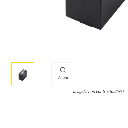
More
×
info
Zoom
Legend...
Image(s) non contractuelle(s)
Whait
for
it.