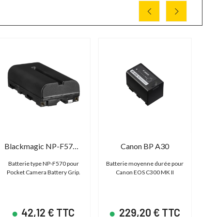
P
31
-5
Blackmagic NP-F570 Battery
Canon BP A30
Batterie type NP-F570 pour
Batterie moyenne durée pour
Pocket Camera Battery Grip.
Canon EOS C300 MK II
1
42,12 € TTC
229,20 € TTC