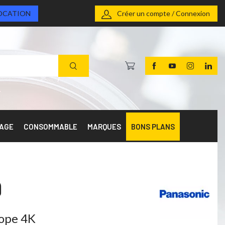
OCATION
Créer un compte / Connexion
RAGE
CONSOMMABLE
MARQUES
BONS PLANS
9
ope 4K