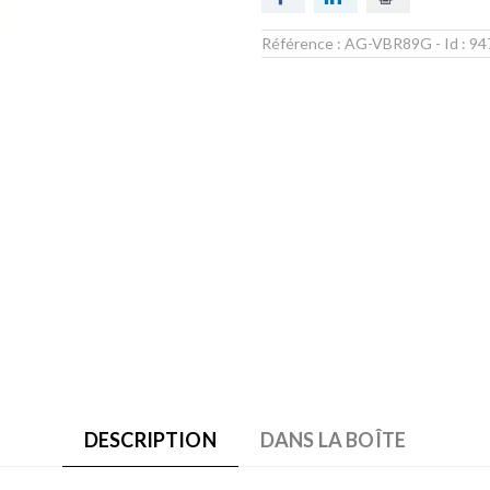
Référence :
AG-VBR89G
- Id :
94
DESCRIPTION
DANS LA BOÎTE