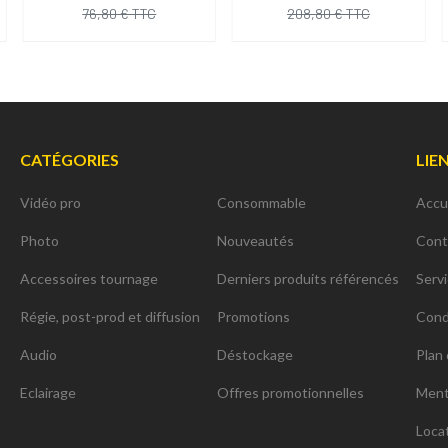
76,80 € TTC
208,80 € TTC
CATÉGORIES
LIE
Vidéo pro
Consommable
Accu
Photo
Nouveautés
Cont
Accessoires tournage
Derniers produits référencés
Serv
Régie, post-prod et diffusion
Promotions
Cond
Audio
Déstockage
Plan 
Eclairage
Offres promotionnelles
Ment
Loca