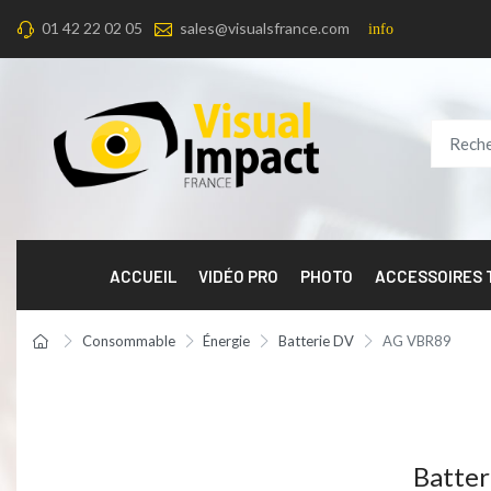
01 42 22 02 05
sales@visualsfrance.com
info
ACCUEIL
VIDÉO PRO
PHOTO
ACCESSOIRES
Consommable
Énergie
Batterie DV
AG VBR89
Batte