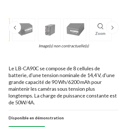
e
×
Zoom
d...
t
Image(s) non contractuelle(s)
Le LB-CA90C se compose de 8 cellules de
batterie, d'une tension nominale de 14,4 V, d'une
grande capacité de 90 Wh/6200 mAh pour
maintenir les caméras sous tension plus
longtemps. La charge de puissance constante est
de 50W/4A.
Disponible en démonstration