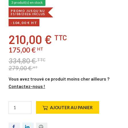
3 produit(s) en stock
PROMO JUSQU'AU
31/08/2026 INCLUS
-104,00 € HT
210,00 €
TTC
175,00 €
HT
334,80 €
TTC
279,00 €
HT
Vous avez trouvé ce produit moins cher ailleurs ?
Contactez-nous !
AJOUTER AU PANIER