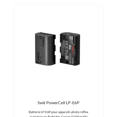
PRO
31/0
-5,0
Swit PowerCell LP-E6P
XW
Batterie LP-E6P pour appareils photo reflex
B
numériques/hybrides Canon (2200 mAh)