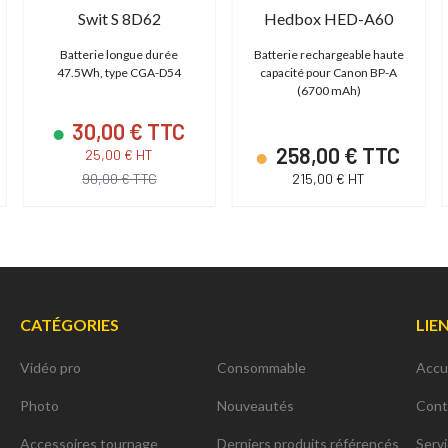
Swit S 8D62
Hedbox HED-A60
Batterie longue durée
Batterie rechargeable haute
47.5Wh, type CGA-D54
capacité pour Canon BP-A
(6700 mAh)
30,00 € TTC
258,00 € TTC
25,00 € HT
90,00 € TTC
215,00 € HT
CATÉGORIES
LIE
Vidéo pro
Consommable
Accu
Photo
Nouveautés
Cont
Accessoires tournage
Derniers produits référencés
Serv