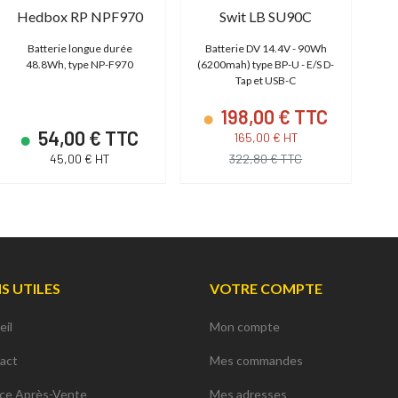
Hedbox RP NPF970
Swit LB SU90C
Pa
Batterie longue durée
Batterie DV 14.4V - 90Wh
B
48.8Wh, type NP-F970
(6200mah) type BP-U - E/S D-
80
Tap et USB-C
198,00 € TTC
54,00 € TTC
165,00 € HT
45,00 € HT
322,80 € TTC
NS UTILES
VOTRE COMPTE
eil
Mon compte
act
Mes commandes
ice Après-Vente
Mes adresses