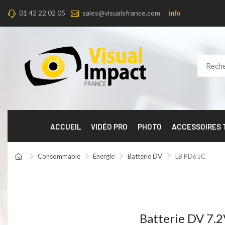
01 42 22 02 05
sales@visualsfrance.com
info
ACCUEIL
VIDÉO PRO
PHOTO
ACCESSOIRES
Consommable
Énergie
Batterie DV
LB PD65C
Batterie DV 7.2