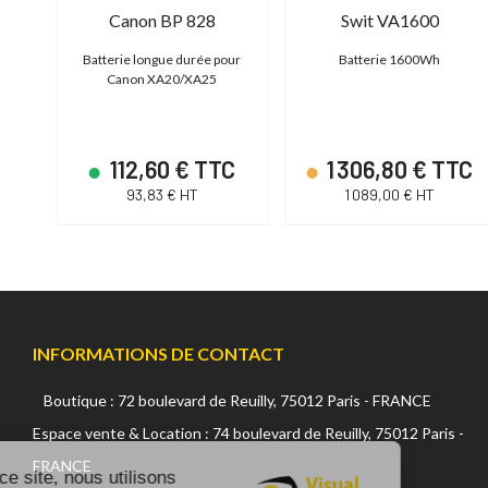
89
Canon BP 828
Swit VA1600
 8
Batterie longue durée pour
Batterie 1600Wh
 4K
Canon XA20/XA25
C
112,60 € TTC
1 306,80 € TTC
93,83 € HT
1 089,00 € HT
INFORMATIONS DE CONTACT
Boutique : 72 boulevard de Reuilly, 75012 Paris - FRANCE
Continuer sans accepter
Espace vente & Location : 74 boulevard de Reuilly, 75012 Paris -
FRANCE
Sur ce site, nous utilisons