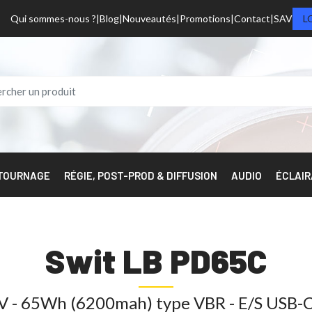
Qui sommes-nous ?
Blog
Nouveautés
Promotions
Contact
SAV
L
 TOURNAGE
RÉGIE, POST-PROD & DIFFUSION
AUDIO
ÉCLAI
Swit LB PD65C
V - 65Wh (6200mah) type VBR - E/S USB-C