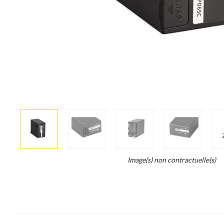
More
×
info
Legend...
Image(s) non contractuelle(s)
Whait
for
it.