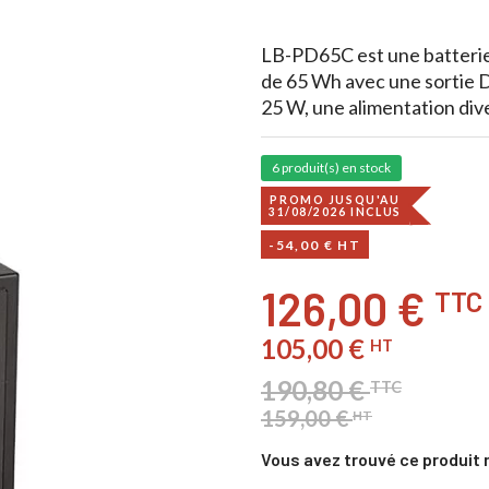
LB-PD65C est une batteri
de 65 Wh avec une sortie D
25 W, une alimentation dive
6 produit(s) en stock
PROMO JUSQU'AU
31/08/2026 INCLUS
-54,00 € HT
126,00 €
TTC
105,00 €
HT
190,80 €
TTC
159,00 €
HT
Vous avez trouvé ce produit 