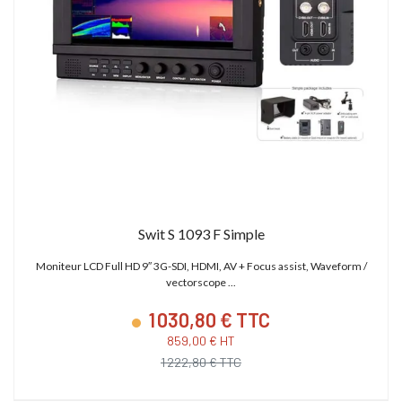
Swit S 1093 F Simple
Moniteur LCD Full HD 9″ 3G-SDI, HDMI, AV + Focus assist, Waveform /
vectorscope ...
1 030,80 € TTC
859,00 € HT
1 222,80 € TTC