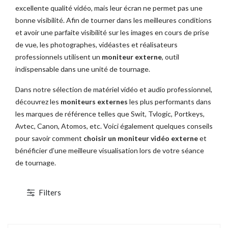
excellente qualité vidéo, mais leur écran ne permet pas une
bonne visibilité. Afin de tourner dans les meilleures conditions
et avoir une parfaite visibilité sur les images en cours de prise
de vue, les photographes, vidéastes et réalisateurs
professionnels utilisent un
moniteur externe
, outil
indispensable dans une unité de tournage.
TOCKAGE
DÉSTOCKAGE
Dans notre sélection de matériel vidéo et audio professionnel,
découvrez les
moniteurs externes
les plus performants dans
les marques de référence telles que Swit, Tvlogic, Portkeys,
Avtec, Canon, Atomos, etc. Voici également quelques conseils
pour savoir comment
choisir un moniteur vidéo externe
et
bénéficier d’une meilleure visualisation lors de votre séance
de tournage.
Filters
1 / 2
Canon EOS C700 PL
ABonAir AB4000 4K HDR