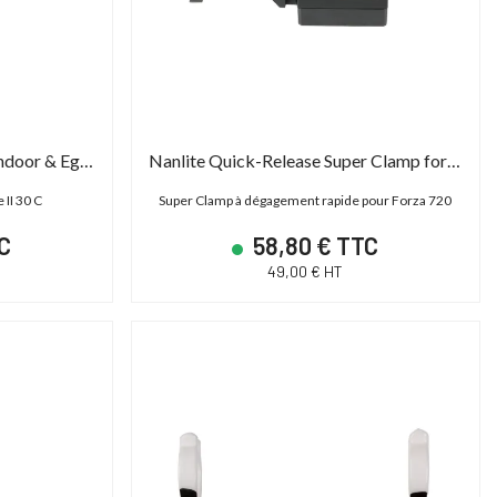
PROMO JUSQU'AU
Nanlite Pavotube II 30C Barndoor & Eggcrate
Nanlite Quick-Release Super Clamp for Forza
31/12/2026 INCLUS
 II 30 C
Super Clamp à dégagement rapide pour Forza 720
C
58,80 € TTC
49,00 € HT
SHAPE TPSG15EU - Génératrice électrique 15000 Basecamp Version EU
Cartoni Magnum
ower Station 15000 - Générateur portable
Tête fluide studio et OB 30-95