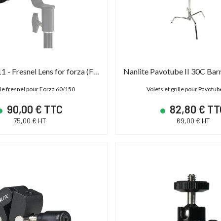
DÉSTOCKAGE
Nanlite FL-11 - Fresnel Lens for forza (FM)
lle fresnel pour Forza 60/150
Volets et grille pour Pavotube
90,00 € TTC
82,80 € TT
75,00 € HT
69,00 € HT
S C700 PL
ABonAir AB4000 4K HDR
 - XF AVC/ProRes -
Kit 1 émetteur / 1 récepteur vidéo sans fil
P