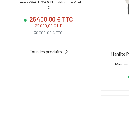
e
Frame - XAVC H/X-OCN LT - Monture PL et
CMOS S35 4.5K
E
26 400,00 € TTC
23 880
22 000,00 € HT
19 900,
30 000,00 € TTC
28 627,
Tous les produits
Nanlite 
Mini pinc