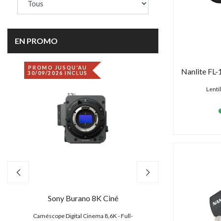
EN PROMO
PROMO JUSQU'AU
DÉSTOCKAGE
30/09/2026 INCLUS
Lenti
Sony Burano 8K Ciné
Canon EO
,
Caméscope Digital Cinema 8,6K - Full-
Caméscope 4K/2K/HD