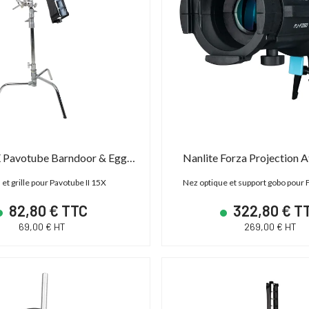
Nanlite 15X Pavotube Barndoor & Eggcrate
Nanlite Forza Projection 
 et grille pour Pavotube II 15X
Nez optique et support gobo pour 
82,80 € TTC
322,80 € T
69,00 € HT
269,00 € HT