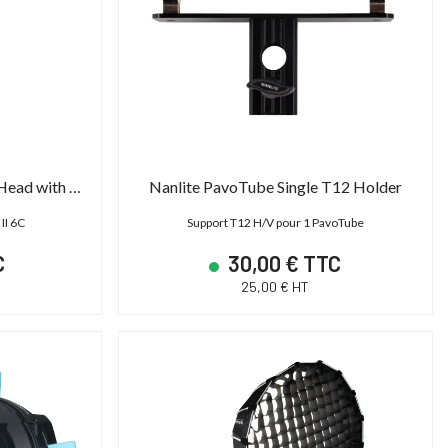
Basecamp
Plate Mitchell | 2D)
14 790,00 € TTC
14 606,40 € T
12 325,00 € HT
12 172,00 € HT
17 400,00 € TTC
18 258,00 € TTC
Nanlite PavoTube Mini Ball Head with 1/4''-20 Mount
Nanlite PavoTube Single T12 Holder
II 6C
Support T12 H/V pour 1 PavoTube
C
30,00 € TTC
25,00 € HT