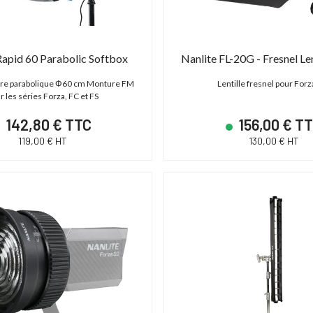
Rapid 60 Parabolic Softbox
Nanlite FL-20G - Fresnel Le
ère parabolique Φ60 cm Monture FM
Lentille fresnel pour Forza
r les séries Forza, FC et FS
142,80 € TTC
156,00 € T
119,00 € HT
130,00 € HT