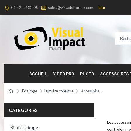
01 42 22 02 05
sales@visualsfrance.com
info
ACCUEIL
VIDÉO PRO
PHOTO
ACCESSOIRES
Éclairage
Lumière continue
Accessoire...
CATEGORIES
Les accessoir
Kit d'éclairage
contrôler, mo