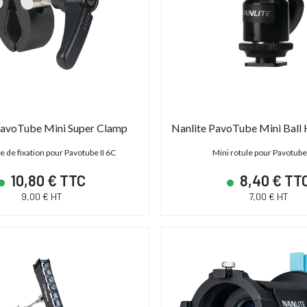
 - Monture PL
4K HDR Full Duplex 300m / 12G-SDI & HDMI
2.0
,00 € TTC
15 600,00 € TTC
00 € HT
13 000,00 € HT
19 € TTC
21 600,00 € TTC
PavoTube Mini Super Clamp
e de fixation pour Pavotube II 6C
Mini rotule pour Pavotube 
10,80 € TTC
8,40 € TT
9,00 € HT
7,00 € HT