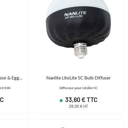
Nanlite Pavotube 30X Barndoor & Eggcrate
Nanlite LitoLite 5C Bulb Diffuser
e II 30X
Diffuseur pour Litolite 5C
TC
33,60 € TTC
28,00 € HT