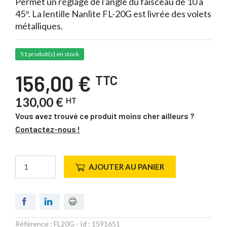
Permet un réglage de l'angle du faisceau de 10 à
45°. La lentille Nanlite FL-20G est livrée des volets
métalliques.
51 produit(s) en stock
156,00 €
TTC
130,00 €
HT
Vous avez trouvé ce produit moins cher ailleurs ?
Contactez-nous !
AJOUTER AU PANIER
Référence :
FL20G
- Id :
1591651