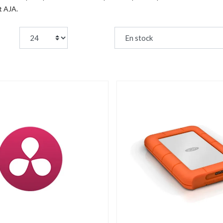
t AJA.
page:
Trier par :