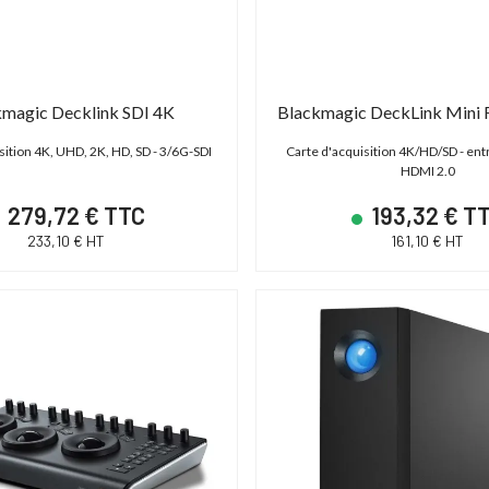
S C700 PL
ABonAir AB4000 4K HDR
magic Decklink SDI 4K
Blackmagic DeckLink Mini 
 - XF AVC/ProRes -
Kit 1 émetteur / 1 récepteur vidéo sans fil
P
sition 4K, UHD, 2K, HD, SD - 3/6G-SDI
Carte d'acquisition 4K/HD/SD - ent
 - Monture PL
4K HDR Full Duplex 300m / 12G-SDI & HDMI
HDMI 2.0
2.0
279,72 € TTC
193,32 € T
,00 € TTC
15 600,00 € TTC
233,10 € HT
161,10 € HT
00 € HT
13 000,00 € HT
19 € TTC
21 600,00 € TTC