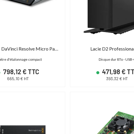
Blackmagic DaVinci Resolve Micro Panel
Lacie D2 Professiona
itre d'étalonnage compact
Disque dur 8To - USB
798,12 € TTC
471,98 € T
665,10 € HT
393,32 € HT