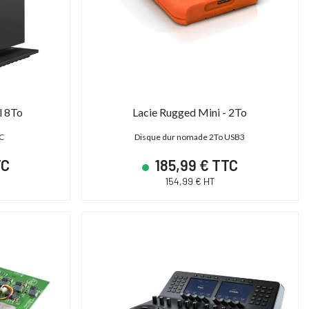
l 8To
Lacie Rugged Mini - 2To
-C
Disque dur nomade 2To USB3
TC
185,99 € TTC
154,99 € HT