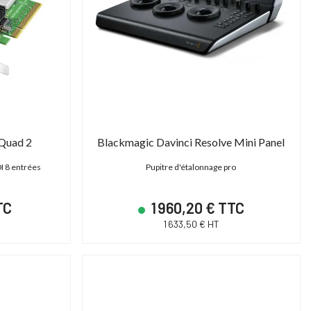
Quad 2
Blackmagic Davinci Resolve Mini Panel
I 8 entrées
Pupitre d'étalonnage pro
TC
1 960,20 € TTC
1 633,50 € HT