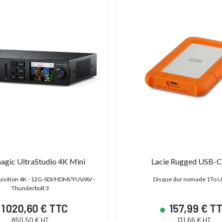
agic UltraStudio 4K Mini
Lacie Rugged USB-C
quisition 4K - 12G-SDI/HDMI/YUV/AV -
Disque dur nomade 1To 
Thunderbolt 3
1 020,60 € TTC
157,99 € T
850,50 € HT
131,66 € HT