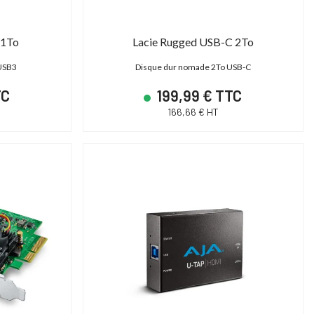
 1To
Lacie Rugged USB-C 2To
USB3
Disque dur nomade 2To USB-C
TC
199,99 € TTC
166,66 € HT
PROMO JUSQU'AU
31/12/2026 INCLUS