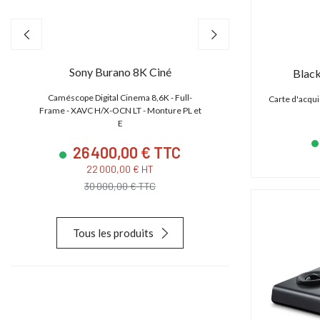
Sony Burano 8K Ciné
Canon EO
Black
,
Caméscope Digital Cinema 8,6K - Full-
Caméscope 4K/2K/HD
Carte d'acqui
e
Frame - XAVC H/X-OCN LT - Monture PL et
CMOS S35 4.5K
E
26 400,00 € TTC
23 880
22 000,00 € HT
19 900,
30 000,00 € TTC
28 627,
Tous les produits