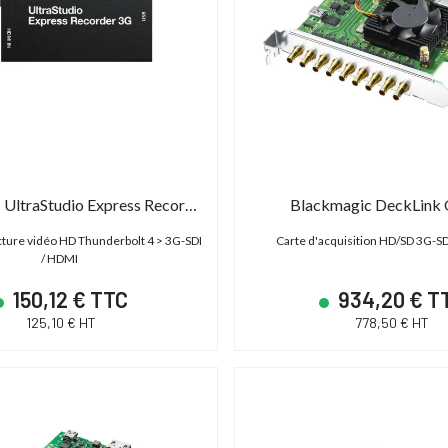
Blackmagic UltraStudio Express Recorder 3G
Blackmagic DeckLink 
ecture vidéo HD Thunderbolt 4 > 3G-SDI
Carte d'acquisition HD/SD 3G-SD
/ HDMI
150,12 € TTC
934,20 € T
125,10 € HT
778,50 € HT