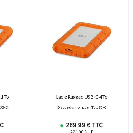
 1To
Lacie Rugged USB-C 4To
USB-C
Disque dur nomade 4To USB-C
TC
269,99 € TTC
224,99 € HT