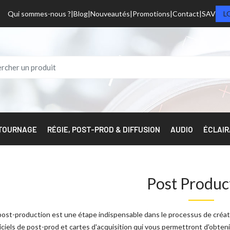
Qui sommes-nous ?
Blog
Nouveautés
Promotions
Contact
SAV
L
 TOURNAGE
RÉGIE, POST-PROD & DIFFUSION
AUDIO
ÉCLAI
Post Produc
post-production est une étape indispensable dans le processus de créat
iciels de post-prod et cartes d'acquisition qui vous permettront d'obt