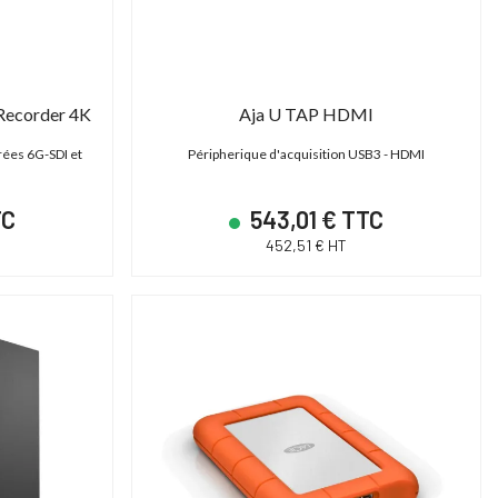
SHAPE TPSG15EU - Génératrice électrique 15000 Basecamp Version EU
Cartoni Magnum
Recorder 4K
Aja U TAP HDMI
ower Station 15000 - Générateur portable
Tête fluide studio et OB 30-95
rées 6G-SDI et
Péripherique d'acquisition USB3 - HDMI
Basecamp
Plate Mitchell | 2D)
TC
543,01 € TTC
14 790,00 € TTC
14 606,40 € T
452,51 € HT
12 325,00 € HT
12 172,00 € HT
17 400,00 € TTC
18 258,00 € TTC