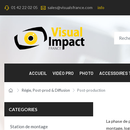
01 42 22 02 05
sales@visualsfrance.com
info
ACCUEIL
VIDÉO PRO
PHOTO
ACCESSOIRES
Régie, Post-prod & Diffusion
Post-production
CATEGORIES
La phase de 
Station de montage
montage, log