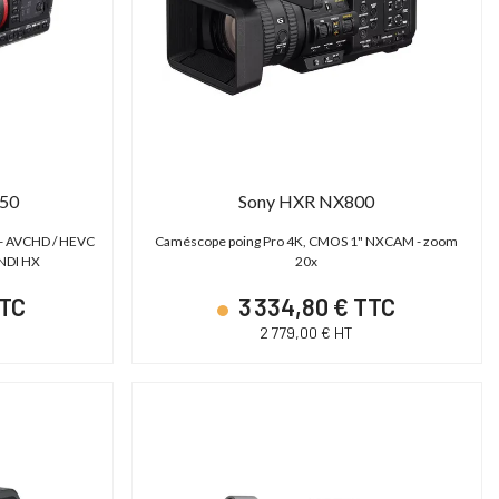
350
Sony HXR NX800
 - AVCHD / HEVC
Caméscope poing Pro 4K, CMOS 1" NXCAM - zoom
 NDI HX
20x
TTC
3 334,80 € TTC
2 779,00 € HT