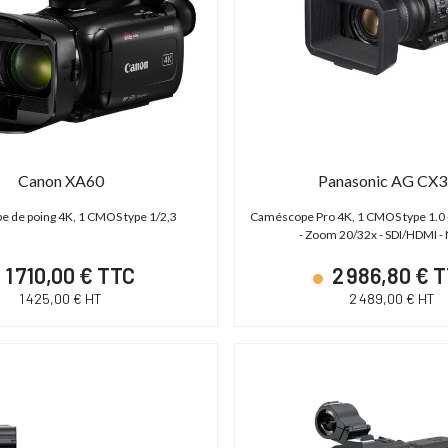
Canon XA60
Panasonic AG CX
 de poing 4K, 1 CMOS type 1/2,3
Caméscope Pro 4K, 1 CMOS type 1.0
- Zoom 20/32x - SDI/HDMI -
1 710,00 € TTC
2 986,80 € 
1 425,00 € HT
2 489,00 € HT