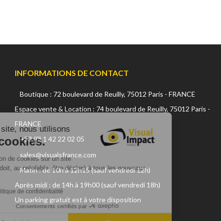
INFORMATIONS DE CONTACT
Boutique : 72 boulevard de Reuilly, 75012 Paris - FRANCE
Continuer sans accepter
Espace vente & Location : 74 boulevard de Reuilly, 75012 Paris -
FRANCE
Sur ce site, nous utilisons
+33 (0) 1 42 22 02 05
des cookies.
sales@visualsfrance.com
L'utilisation de cookies sur un site
internet, doit, au préalable, être déclaré à tous les nouveaux
Matin : de 10h à 12h15 (sauf vendredi 12h)
visiteurs.
Après midi : de 14h à 19h00 (sauf vendredi 18h)
Lire la politique de confidentialité
Un parking gratuit est à votre disposition
Consentements certifiés par