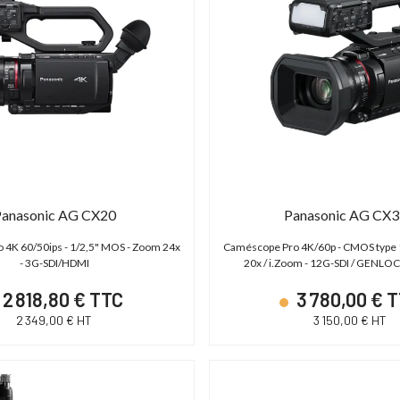
anasonic AG CX20
Panasonic AG CX
 4K 60/50ips - 1/2,5" MOS - Zoom 24x
Caméscope Pro 4K/60p - CMOS type 
- 3G-SDI/HDMI
20x / i.Zoom - 12G-SDI / GENLO
2 818,80 € TTC
3 780,00 € 
2 349,00 € HT
3 150,00 € HT