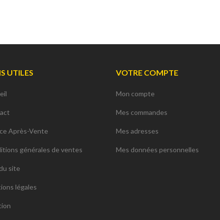
NS UTILES
VOTRE COMPTE
eil
Mon compte
act
Mes commandes
ice Après-Vente
Mes adresses
itions générales de ventes
Mes données personnelles
du site
ions légales
tion