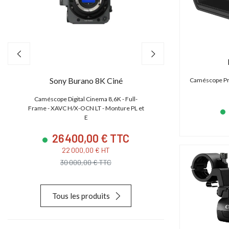
Sony Burano 8K Ciné
Canon EO
Caméscope Pr
,
Caméscope Digital Cinema 8,6K - Full-
Caméscope 4K/2K/HD
e
Frame - XAVC H/X-OCN LT - Monture PL et
CMOS S35 4.5K
E
26 400,00 € TTC
23 880
22 000,00 € HT
19 900,
30 000,00 € TTC
28 627,
Tous les produits