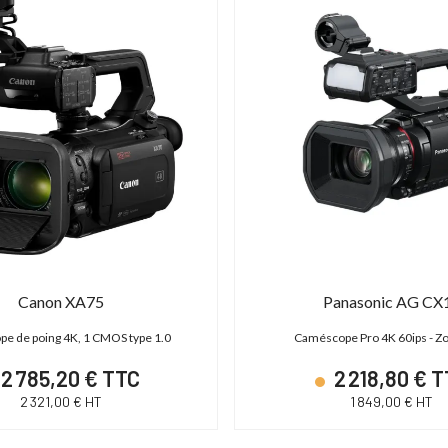
Canon XA75
Panasonic AG CX
e de poing 4K, 1 CMOS type 1.0
Caméscope Pro 4K 60ips - 
2 785,20 € TTC
2 218,80 € 
2 321,00 € HT
1 849,00 € HT