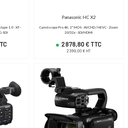
Panasonic HC X2
ype 1.0 - XF-
Caméscope Pro 4K, 1" MOS - AVCHD / HEVC - Zoom
G-SDI
20/32x - SDI/HDMI
TTC
2 878,80 € TTC
2 399,00 € HT
PROMO JUSQU'AU
31/12/2026 INCLUS