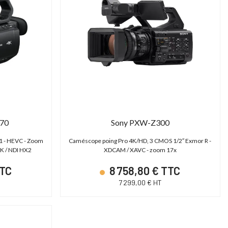
370
Sony PXW-Z300
1 - HEVC - Zoom
Caméscope poing Pro 4K/HD, 3 CMOS 1/2″ Exmor R -
CK / NDI HX2
XDCAM / XAVC - zoom 17x
TTC
8 758,80 € TTC
7 299,00 € HT