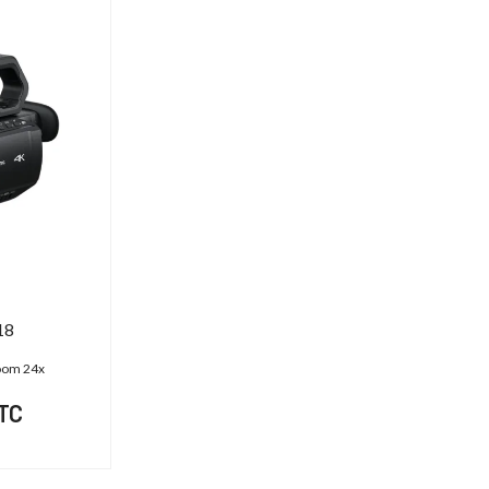
18
Zoom 24x
TTC