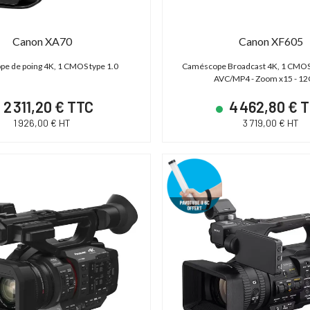
Canon XA70
Canon XF605
e de poing 4K, 1 CMOS type 1.0
Caméscope Broadcast 4K, 1 CMOS t
AVC/MP4 - Zoom x15 - 12
2 311,20 € TTC
4 462,80 € 
1 926,00 € HT
3 719,00 € HT
DÉSTOCKAGE