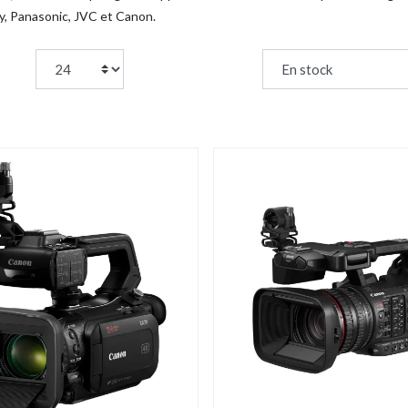
, Panasonic, JVC et Canon.
page:
Trier par :