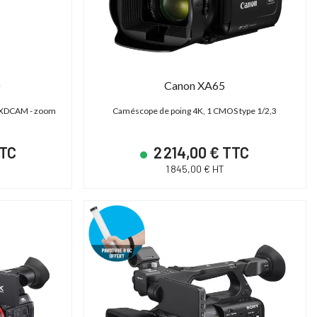
Canon XA65
SHAPE TPSG15EU - Génératrice électrique 15000 Basecamp Version EU
Cartoni Magnum
 XDCAM - zoom
Caméscope de poing 4K, 1 CMOS type 1/2,3
ower Station 15000 - Générateur portable
Tête fluide studio et OB 30-95
TTC
2 214,00 € TTC
Basecamp
Plate Mitchell | 2D)
1 845,00 € HT
14 790,00 € TTC
14 606,40 € T
12 325,00 € HT
12 172,00 € HT
17 400,00 € TTC
18 258,00 € TTC