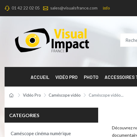
01 42 22 02 05
sales@visualsfrance.com
info
ACCUEIL
VIDÉO PRO
PHOTO
ACCESSOIRES
Vidéo Pro
Caméscope vidéo
Caméscope vidéo...
CATEGORIES
Découvrez no
Caméscope cinéma numérique
documentaire