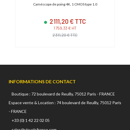
oom
Caméscope de poing 4K, 1 CMOS type 1.0
Cam
2 111,20 € TTC
1 759,33 € HT
2 311,20 € TTC
INFORMATIONS DE CONTACT
Boutique : 72 boulevard de Reuilly, 75012 Paris - FRANCE
Espace vente & Location : 74 boulevard de Reuilly, 75012 Paris
- FRANCE
+33 (0) 1 42 22 02 05
sales@visualsfrance.com