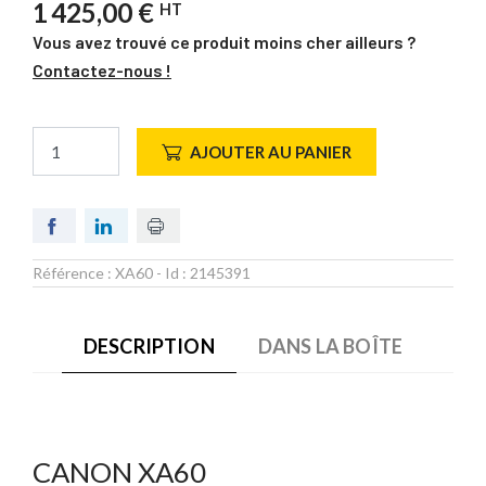
1 425,00 €
HT
Vous avez trouvé ce produit moins cher ailleurs ?
Contactez-nous !
AJOUTER AU PANIER
Référence :
XA60
- Id :
2145391
DESCRIPTION
DANS LA BOÎTE
CANON XA60