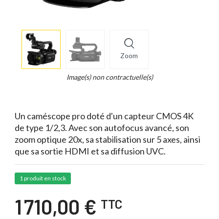
More
×
info
Zoom
Legend...
Whait
Image(s) non contractuelle(s)
for
it.
Un caméscope pro doté d'un capteur CMOS 4K
de type 1/2,3. Avec son autofocus avancé, son
zoom optique 20x, sa stabilisation sur 5 axes, ainsi
que sa sortie HDMI et sa diffusion UVC.
1 produit en stock
1 710,00 €
TTC