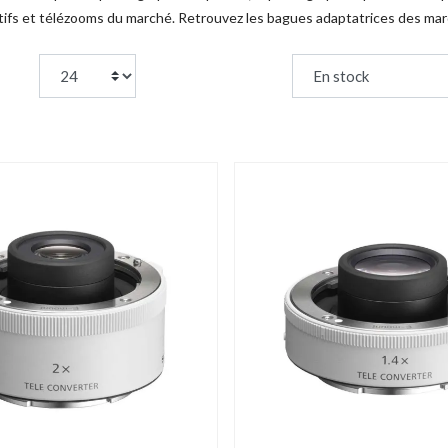
ctifs et télézooms du marché. Retrouvez les bagues adaptatrices des mar
page:
Trier par :