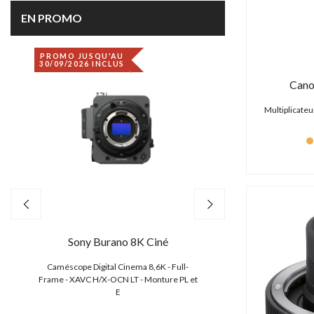
EN PROMO
PROMO JUSQU'AU
DÉSTOCKAGE
30/09/2026 INCLUS
Cano
Multiplicateu
Sony Burano 8K Ciné
Canon EO
,
Caméscope Digital Cinema 8,6K - Full-
Caméscope 4K/2K/HD
e
Frame - XAVC H/X-OCN LT - Monture PL et
CMOS S35 4.5K
E