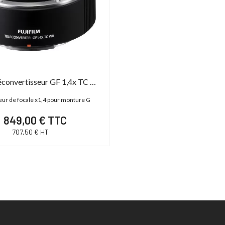
,00 € TTC
15 600,00 € TTC
00 € HT
13 000,00 € HT
19 € TTC
21 600,00 € TTC
Fujifilm Téléconvertisseur GF 1,4x TC WR
teur de focale x1,4 pour monture G
849,00 € TTC
707,50 € HT