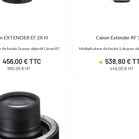
DÉSTOCKAGE
n EXTENDER EF 2X III
Canon Extender RF 
r de focale 2x pour objectif Canon EF
Multiplicateur de focale 1,4x pour o
456,00 € TTC
538,80 € T
380,00 € HT
449,00 € HT
S C700 PL
ABonAir AB4000 4K HDR
 - XF AVC/ProRes -
Kit 1 émetteur / 1 récepteur vidéo sans fil
P
 - Monture PL
4K HDR Full Duplex 300m / 12G-SDI & HDMI
2.0