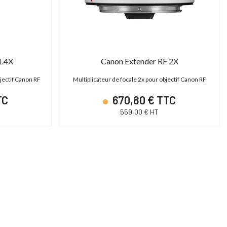
PROMO JUSQU'AU
31/12/2026 INCLUS
1.4X
Canon Extender RF 2X
bjectif Canon RF
Multiplicateur de focale 2x pour objectif Canon RF
TC
670,80 € TTC
559,00 € HT
SHAPE TPSG15EU - Génératrice électrique 15000 Basecamp Version EU
Cartoni Magnum
ower Station 15000 - Générateur portable
Tête fluide studio et OB 30-95
Basecamp
Plate Mitchell | 2D)