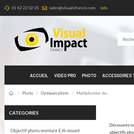
01 42 22 02 05
sales@visualsfrance.com
info
ACCUEIL
VIDÉO PRO
PHOTO
ACCESSOIRES
Photo
Optiques photo
Multiplicateur de...
CATEGORIES
Découvrez not
Objectif photo monture E/A-mount
objectifs pho