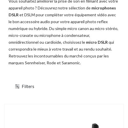
Vous souhaitez améliorer la prise de son en filmant avec votre
appareil photo ? Découvrez notre sélection de
microphones
DSLR
et DSLM pour compléter votre équipement vidéo avec
le bon accessoire audio pour votre appareil photo reflex
numérique ou hybride. Du simple micro canon au micro stéréo,
micro-cravate ou microphone à condensateur,
omnidirectionnel ou cardioïde, choisissez le
micro DSLR
qui
correspondra le mieux à votre travail et au rendu souhaité.
Retrouvez les incontournables du marché conçus par les
marques Sennheiser, Rode et Saramonic.
Canon EOS C700 PL
ABonAir AB4000 4K HDR
cope 4K/2K/HD - XF AVC/ProRes -
Kit 1 émetteur / 1 récepteur vidéo sans fil
CMOS S35 4.5K - Monture PL
4K HDR Full Duplex 300m / 12G-SDI &
HDMI 2.0
Filters
1 / 2
23 880,00 € TTC
15 600,00 € TTC
19 900,00 € HT
13 000,00 € HT
28 627,19 € TTC
21 600,00 € TTC