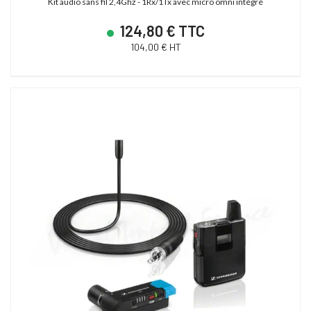
Kit audio sans fil 2,4Ghz - 1Rx/1Tx avec micro omni intégré
124,80 € TTC
104,00 € HT