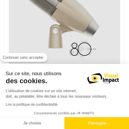
Continuer sans accepter
Sur ce site, nous utilisons
des cookies.
Sennheiser MD 421 Kompakt 80th Edition
L'utilisation de cookies sur un site internet,
Microphone main de reportage omnidirectionnel
doit, au préalable, être déclaré à tous les nouveaux visiteurs.
329,00 € TTC
Lire la politique de confidentialité
274,17 € HT
Consentements certifiés par
Je choisis
J'accepte