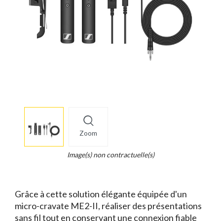
More
×
info
Zoom
Legend...
Whait
Image(s) non contractuelle(s)
for
it.
Grâce à cette solution élégante équipée d'un
micro-cravate ME2-II, réaliser des présentations
sans fil tout en conservant une connexion fiable