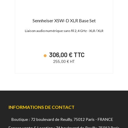
Sennheiser XSW-D XLR Base Set
Liaison audio numérique sans fil 2,4 GHz - XLR / XLR
Kit 
306,00 € TTC
255,00 € HT
INFORMATIONS DE CONTACT
Boutique : 72 boulevard de Reuilly, 75012 Paris - FRANCE
Espace vente & Location : 74 boulevard de Reuilly, 75012 Paris