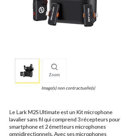
More
×
info
Zoom
Legend...
Whait
Image(s) non contractuelle(s)
for
it.
Le Lark M2S Ultimate est un Kit microphone
lavalier sans fil qui comprend 3 récepteurs pour
smartphone et 2 émetteurs microphones
omnidirectionnels. Avec ses microphones