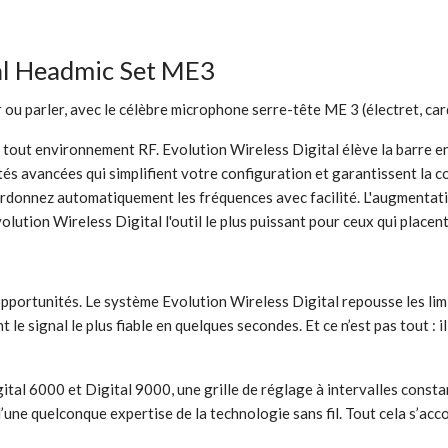
tal Headmic Set ME3
ou parler, avec le célèbre microphone serre-tête ME 3 (électret, car
 tout environnement RF. Evolution Wireless Digital élève la barre en
ités avancées qui simplifient votre configuration et garantissent la co
rdonnez automatiquement les fréquences avec facilité. L'augmentation
lution Wireless Digital l'outil le plus puissant pour ceux qui placent
es opportunités. Le système Evolution Wireless Digital repousse les l
le signal le plus fiable en quelques secondes. Et ce n’est pas tout : 
al 6000 et Digital 9000, une grille de réglage à intervalles constan
d’une quelconque expertise de la technologie sans fil. Tout cela s’ac