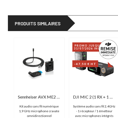
PRODUITS SIMILAIRES
PROMO JUSQU'AU
31/07/2026 INCLUS
-47,50 € HT
Sennheiser XSW-D XLR Base Set
Sennheiser AVX ME2 Set
DJI MIC 2 (1 RX + 1 TX)
sans
Kit audio sans fil numérique
Système audio sans fil 2,4GHz
1,9 GHz microphone cravate
- 1 récepteur / 1 émetteur
omnidirectionnel
avec microphones intégrés