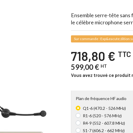
Ensemble serre-tête sans f
le célèbre microphone serr
Sur commande : Exp&eacute;dition so
718,80 €
TTC
599,00 €
HT
Vous avez trouvé ce produit 
Plan de fréquence HF audio
Q1-6 (470.2 - 526 MHz)
R1-6 (520 - 576 MHz)
R4-9 (552 - 607.8 MHz)
S1-7 (606.2 - 662 MHz)