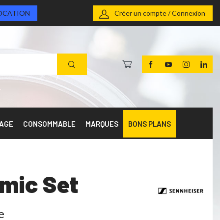
OCATION
Créer un compte / Connexion
RAGE
CONSOMMABLE
MARQUES
BONS PLANS
mic Set
e