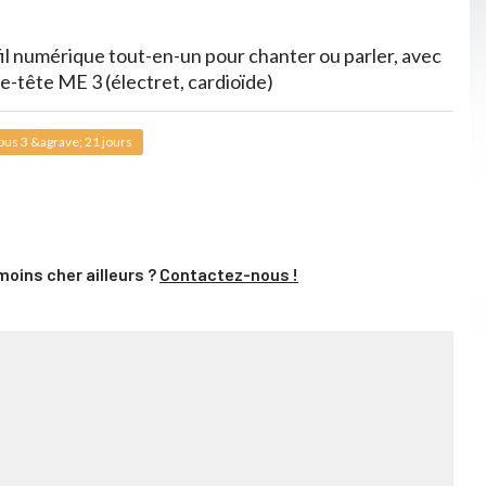
il numérique tout-en-un pour chanter ou parler, avec
e-tête ME 3 (électret, cardioïde)
us 3 &agrave; 21 jours
moins cher ailleurs ?
Contactez-nous !