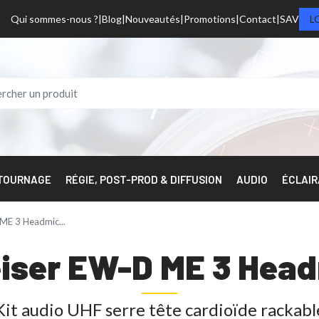
Qui sommes-nous ?
Blog
Nouveautés
Promotions
Contact
SAV
L
 TOURNAGE
RÉGIE, POST-PROD & DIFFUSION
AUDIO
ÉCLAI
E 3 Headmic...
iser EW-D ME 3 Head
Kit audio UHF serre tête cardioïde rackabl