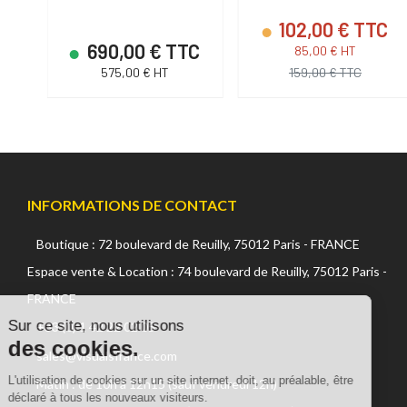
102,00 € TTC
TC
690,00 € TTC
85,00 € HT
575,00 € HT
159,00 € TTC
INFORMATIONS DE CONTACT
Boutique : 72 boulevard de Reuilly, 75012 Paris - FRANCE
Continuer sans accepter
Espace vente & Location : 74 boulevard de Reuilly, 75012 Paris -
FRANCE
Sur ce site, nous utilisons
+33 (0) 1 42 22 02 05
des cookies.
sales@visualsfrance.com
L'utilisation de cookies sur un site
internet, doit, au préalable, être déclaré à tous les nouveaux
Matin : de 10h à 12h15 (sauf vendredi 12h)
visiteurs.