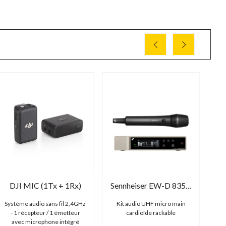
DJI MIC (1Tx + 1Rx)
Sennheiser EW-D 835-S Handheld Set
Système audio sans fil 2,4GHz
Kit audio UHF micro main
T
- 1 récepteur / 1 émetteur
cardioïde rackable
avec microphone intégré