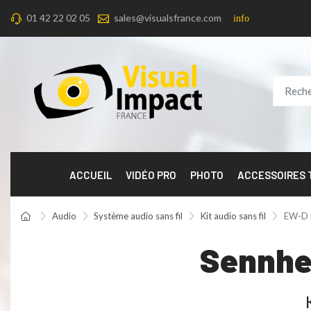
01 42 22 02 05
sales@visualsfrance.com
info
ACCUEIL
VIDÉO PRO
PHOTO
ACCESSOIRES
Audio
Système audio sans fil
Kit audio sans fil
EW-D M
Sennhe