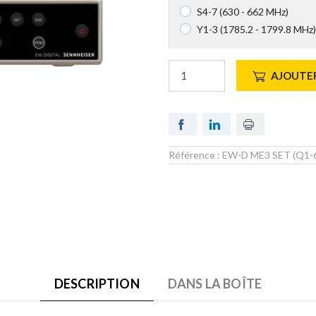
S4-7 (630 - 662 MHz)
Y1-3 (1785.2 - 1799.8 MHz)
AJOUTER
Référence :
EW-D ME3 SET (Q1-
DESCRIPTION
DANS LA BOÎTE