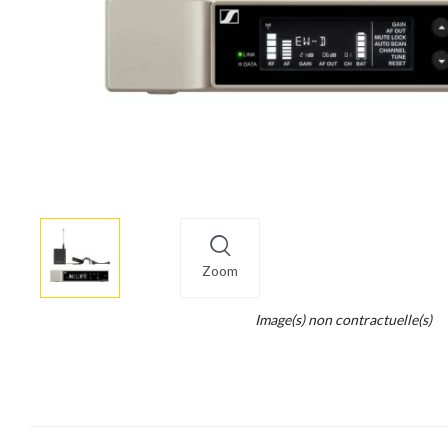
More
×
info
Zoom
Legend...
Image(s) non contractuelle(s)
Whait
for
it.