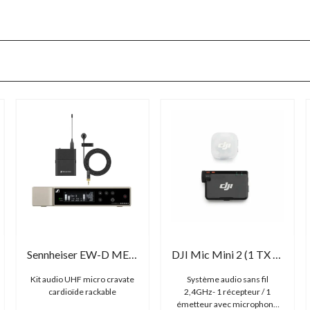
Sennheiser EW-D ME 4 Lavalier Set
DJI Mic Mini 2 (1 TX + 1 RX)
Kit audio UHF micro cravate
Système audio sans fil
cardioïde rackable
2,4GHz- 1 récepteur / 1
émetteur avec microphone