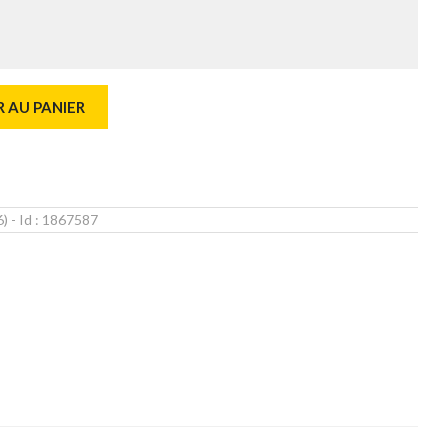
 AU PANIER
6)
- Id :
1867587