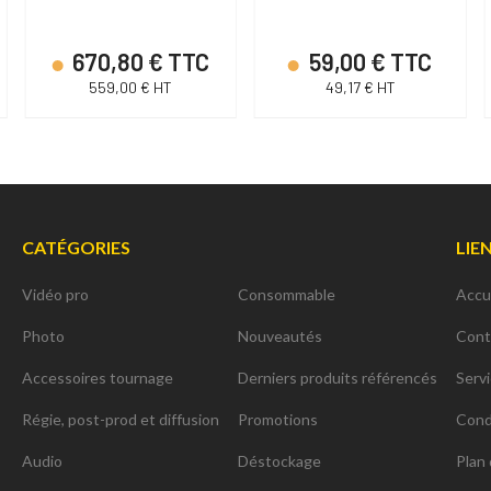
intégré
670,80 € TTC
59,00 € TTC
559,00 € HT
49,17 € HT
CATÉGORIES
LIE
Vidéo pro
Consommable
Accu
Photo
Nouveautés
Cont
Accessoires tournage
Derniers produits référencés
Serv
Régie, post-prod et diffusion
Promotions
Cond
Audio
Déstockage
Plan 