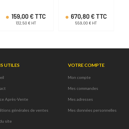
159,00 € TTC
670,80 € TTC
132,50 € HT
559,00 € HT
NS UTILES
VOTRE COMPTE
eil
Mon compte
act
Mes commandes
ice Après-Vente
Mes adresses
itions générales de ventes
Mes données personnelles
du site