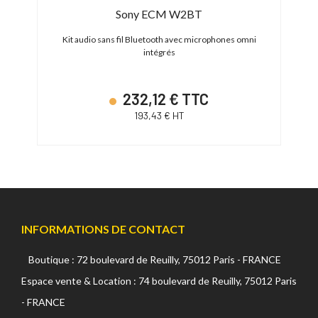
T 2
Sony ECM W2BT
avec
Kit audio sans fil Bluetooth avec microphones omni
Ki
intégrés
232,12 € TTC
193,43 € HT
INFORMATIONS DE CONTACT
Boutique : 72 boulevard de Reuilly, 75012 Paris - FRANCE
Espace vente & Location : 74 boulevard de Reuilly, 75012 Paris
- FRANCE