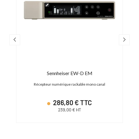
Sennheiser EW-D EM
tion
Récepteur numérique rackable mono canal
B
286,80 € TTC
239,00 € HT