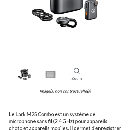
More
×
info
Zoom
Legend...
Whait
Image(s) non contractuelle(s)
for
it.
Le Lark M2S Combo est un système de
microphone sans fil (2,4 GHz) pour appareils
photo et appareils mobiles. Il permet d'enregistrer