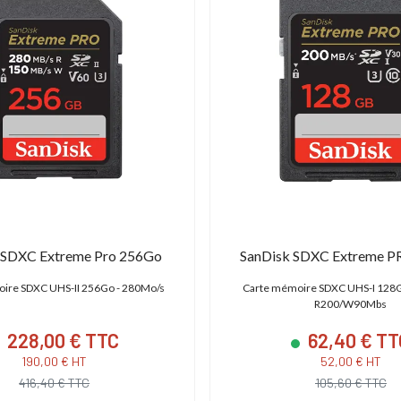
 SDXC Extreme Pro 256Go
SanDisk SDXC Extreme 
ire SDXC UHS-II 256Go - 280Mo/s
Carte mémoire SDXC UHS-I 128G
R200/W90Mbs
228,00 € TTC
62,40 € TT
190,00 € HT
52,00 € HT
416,40 € TTC
105,60 € TTC