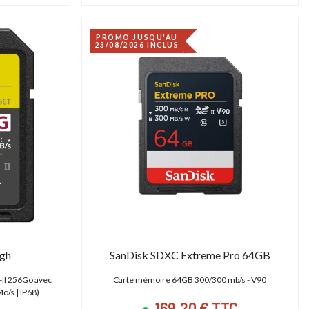
PROMO JUSQU'AU
23/08/2026 INCLUS
gh
SanDisk SDXC Extreme Pro 64GB
II 256Go avec
Carte mémoire 64GB 300/300 mb/s - V90
o/s | IP68)
169,20 € TTC