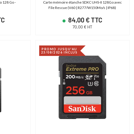
o 128 Go -
Carte mémoire étanche SDXC UHS-II 128Go avec
File Rescue (V60 | R277/W150Mo/s | IP68)
TC
84,00 € TTC
70,00 € HT
PROMO JUSQU'AU
23/08/2026 INCLUS