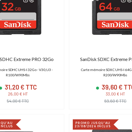
 SDHC Extreme PRO 32Go
SanDisk SDXC Extreme 
oire SDHC UHS-I 32Go - V30,U3 -
Carte mémoire SDXC UHS-I 64Go
R100/W90Mbs
R200/W90Mbs
31,20 € TTC
39,60 € TT
26,00 € HT
33,00 € HT
54,00 € TTC
69,60 € TTC
SQU'AU
PROMO JUSQU'AU
 INCLUS
23/08/2026 INCLUS