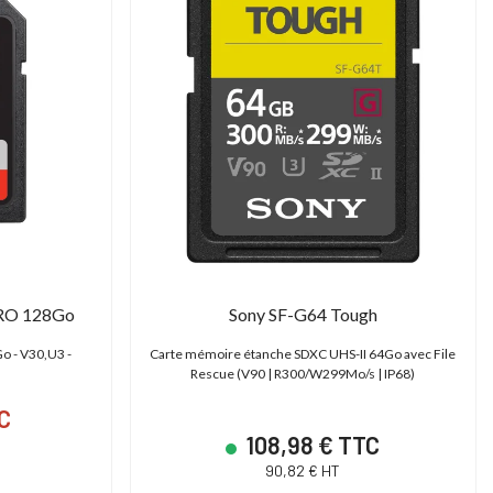
PRO 128Go
Sony SF-G64 Tough
o - V30,U3 -
Carte mémoire étanche SDXC UHS-II 64Go avec File
Rescue (V90 | R300/W299Mo/s | IP68)
C
108,98 € TTC
90,82 € HT