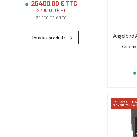
26 400,00 € TTC
23 880
22 000,00 € HT
19 900,
30 000,00 € TTC
28 627,
Angelbird
Tous les produits
Carte mé
PROMO JU
23/08/2026