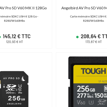
 AV Pro SD V60 MK II 128Go
Angelbird AV Pro SD V60 
mémoire SDXC USH-II 128 Go -
Carte mémoire SDXC USH-II 
DÉSTOCKAGE
R280/W160Mbs
R280/W160Mbs
145,12 € TTC
208,64 € T
120,93 € HT
173,87 € HT
S C700 PL
ABonAir AB4000 4K HDR
 - XF AVC/ProRes -
Kit 1 émetteur / 1 récepteur vidéo sans fil
P
 - Monture PL
4K HDR Full Duplex 300m / 12G-SDI & HDMI
2.0