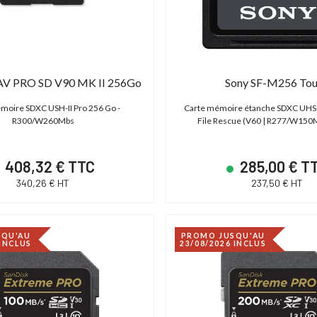
,00 € TTC
15 600,00 € TTC
00 € HT
13 000,00 € HT
19 € TTC
21 600,00 € TTC
 AV PRO SD V90 MK II 256Go
Sony SF-M256 To
moire SDXC USH-II Pro 256 Go -
Carte mémoire étanche SDXC UHS-
R300/W260Mbs
File Rescue (V60 | R277/W150M
408,32 € TTC
285,00 € T
340,26 € HT
237,50 € HT
SQU'AU
PROMO JUSQU'AU
 INCLUS
23/08/2026 INCLUS