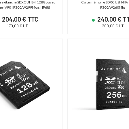
re étanche SDXC UHS-II 128Go avec
Carte mémoire SDXC USH-II Pr
ue (V90 | R300/W299Mo/s | IP68)
R300/W260Mbs
204,00 € TTC
240,00 € T
170,00 € HT
200,00 € HT