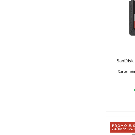
SanDisk
Carte mém
PROMO JU
23/08/2026