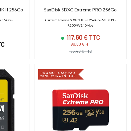
MK II 256Go
SanDisk SDXC Extreme PRO 256Go
256 Go -
Carte mémoire SDXC UHS-I 256Go - V30,U3 -
PROMO JUSQU'AU
R200/W140Mbs
31/12/2026 INCLUS
117,60 € TTC
TC
98,00 € HT
176,40 € TTC
PROMO JUSQU'AU
23/08/2026 INCLUS
SHAPE TPSG15EU - Génératrice électrique 15000 Basecamp Version EU
Cartoni Magnum
ower Station 15000 - Générateur portable
Tête fluide studio et OB 30-95
Basecamp
Plate Mitchell | 2D)