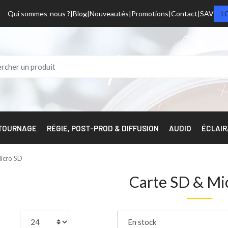
Qui sommes-nous ?
Blog
Nouveautés
Promotions
Contact
SAV
L
 TOURNAGE
RÉGIE, POST-PROD & DIFFUSION
AUDIO
ÉCLAI
Micro SD
Carte SD & Mi
page:
Trier par :