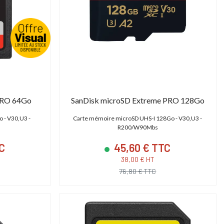
PRO 64Go
SanDisk microSD Extreme PRO 128Go
 - V30,U3 -
Carte mémoire microSD UHS-I 128Go - V30,U3 -
R200/W90Mbs
C
45,60 € TTC
38,00 € HT
76,80 € TTC