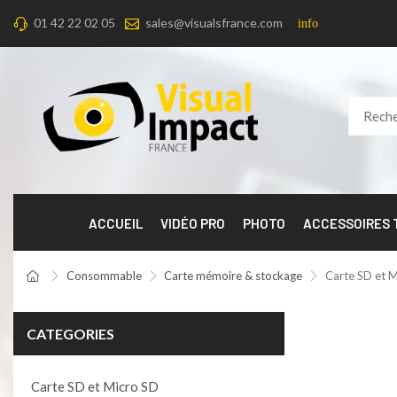
01 42 22 02 05
sales@visualsfrance.com
info
ACCUEIL
VIDÉO PRO
PHOTO
ACCESSOIRES
Consommable
Carte mémoire & stockage
Carte SD et 
CATEGORIES
Carte SD et Micro SD
Product per 