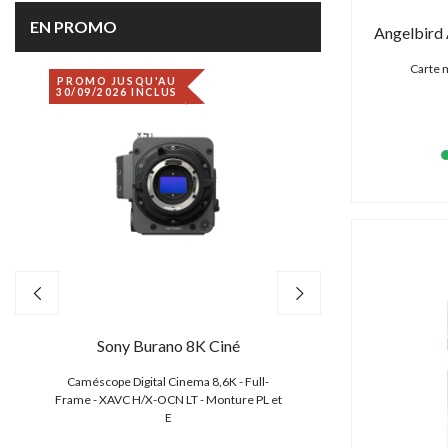
EN PROMO
Angelbird
Carte 
PROMO JUSQU'AU
DÉSTOCKAGE
30/09/2026 INCLUS
Sony Burano 8K Ciné
Canon EO
,
Caméscope Digital Cinema 8,6K - Full-
Caméscope 4K/2K/HD
e
Frame - XAVC H/X-OCN LT - Monture PL et
CMOS S35 4.5K
E