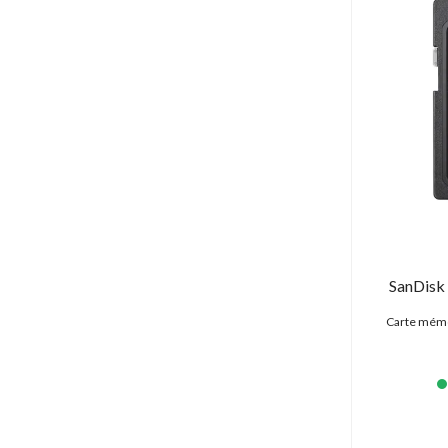
SanDisk
Carte mémo