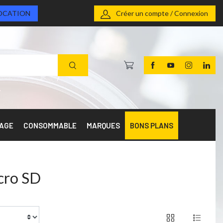
OCATION
Créer un compte / Connexion
RAGE
CONSOMMABLE
MARQUES
BONS PLANS
cro SD
of 40 products
1 / 2