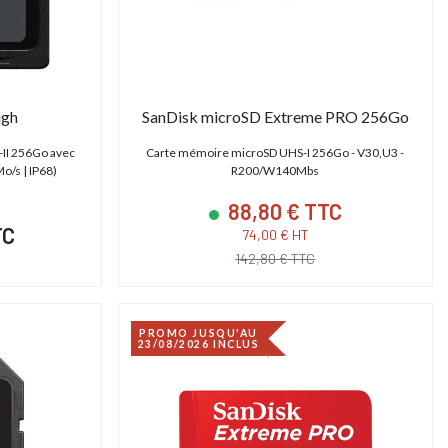
14 790,00 € TTC
14 606,40 € T
12 325,00 € HT
12 172,00 € HT
17 400,00 € TTC
18 258,00 € TTC
ugh
SanDisk microSD Extreme PRO 256Go
II 256Go avec
Carte mémoire microSD UHS-I 256Go - V30,U3 -
o/s | IP68)
R200/W140Mbs
88,80 € TTC
TC
74,00 € HT
142,80 € TTC
PROMO JUSQU'AU
23/08/2026 INCLUS