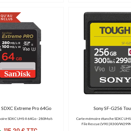
SQU'AU
 INCLUS
k SDXC Extreme Pro 64Go
Sony SF-G256 Tou
oire SDXC UHS-II 64Go - 280Mo/s
Carte mémoire étanche SDXC UHS-
File Rescue (V90 | R300/W299M
115,20 € TTC