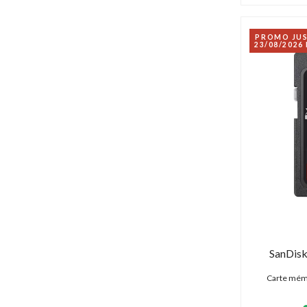
PROMO JU
23/08/2026
SanDis
Carte mém