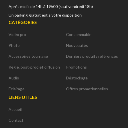
Après midi : de 14h à 19h00 (sauf vendredi 18h)
Un parking gratuit est à votre disposition
CATÉGORIES
Canon EOS C700 PL
ABonAir AB4000 4K HDR
Vidéo pro
Consommable
cope 4K/2K/HD - XF AVC/ProRes -
Kit 1 émetteur / 1 récepteur vidéo sans fil
Photo
Nouveautés
CMOS S35 4.5K - Monture PL
4K HDR Full Duplex 300m / 12G-SDI &
HDMI 2.0
Accessoires tournage
Derniers produits référencés
Régie, post-prod et diffusion
Promotions
23 880,00 € TTC
15 600,00 € TTC
Audio
Déstockage
19 900,00 € HT
13 000,00 € HT
28 627,19 € TTC
21 600,00 € TTC
Eclairage
Offres promotionnelles
LIENS UTILES
Accueil
Contact