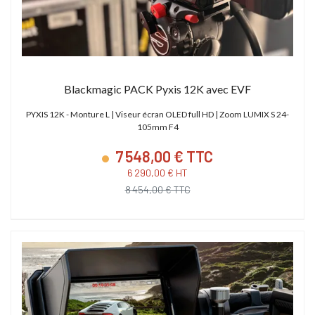
Blackmagic PACK Pyxis 12K avec EVF
PYXIS 12K - Monture L | Viseur écran OLED full HD | Zoom LUMIX S 24-
105mm F4
7 548,00 € TTC
6 290,00 € HT
8 454,00 € TTC