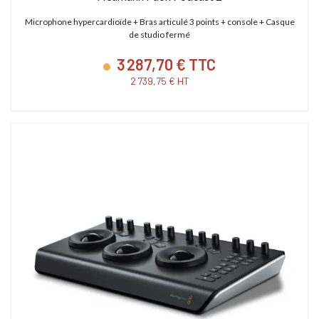
Microphone hypercardioïde + Bras articulé 3 points + console + Casque
de studio fermé
3 287,70 € TTC
2 739,75 € HT