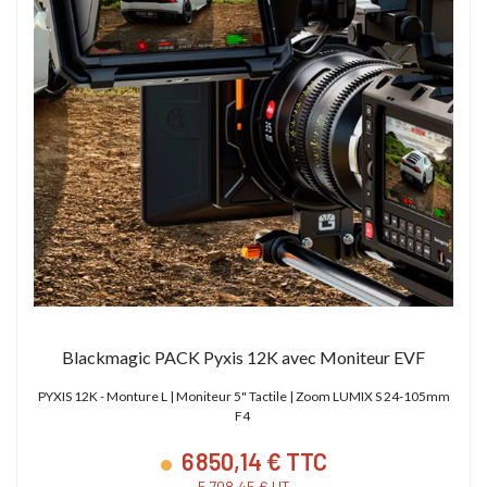
Blackmagic PACK Pyxis 12K avec Moniteur EVF
PYXIS 12K - Monture L | Moniteur 5" Tactile | Zoom LUMIX S 24-105mm
F4
6 850,14 € TTC
5 708,45 € HT