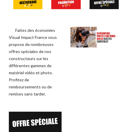
Faites des économies
Visual Impact France vous
propose de nombreuses
TOCKAGE
DÉSTOCKAGE
offres spéciales de nos
constructeurs sur les
différentes gammes de
matériel vidéo et photo.
Profitez de
remboursements ou de
remises sans tarder.
Canon EOS C700 PL
ABonAir AB4000 4K HDR