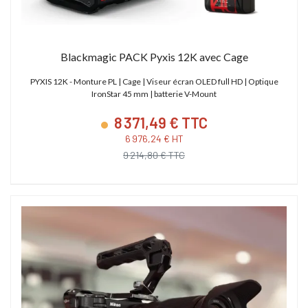
Blackmagic PACK Pyxis 12K avec Cage
PYXIS 12K - Monture PL | Cage | Viseur écran OLED full HD | Optique
IronStar 45 mm | batterie V-Mount
8 371,49 € TTC
6 976,24 € HT
9 214,80 € TTC