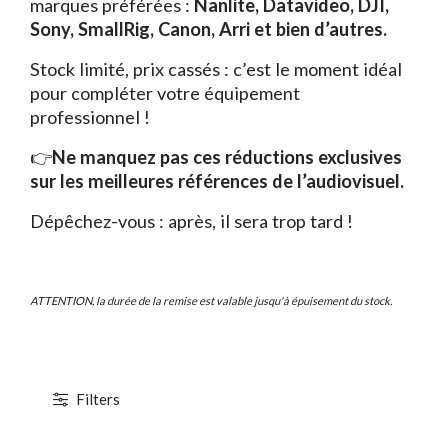
marques préférées :
Nanlite, Datavideo, DJI,
Sony, SmallRig, Canon, Arri et bien d’autres.
Stock limité, prix cassés : c’est le moment idéal
pour compléter votre équipement
professionnel !
👉
Ne manquez pas ces réductions exclusives
TOCKAGE
DÉSTOCKAGE
sur les meilleures références de l’audiovisuel.
Dépêchez-vous : après, il sera trop tard !
ATTENTION, la durée de la remise est valable jusqu'à épuisement du stock.
Filters
1 / 7
Canon EOS C700 PL
ABonAir AB4000 4K HDR