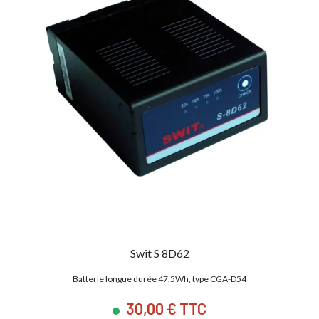
Swit S 8D62
Batterie longue durée 47.5Wh, type CGA-D54
30,00 € TTC