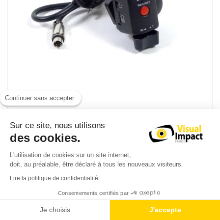
Continuer sans accepter
Libec ZC 9EX
Sur ce site, nous utilisons
Télécommande filaire Rec / Zoom universel caméscopes XDCAM /
des cookies.
XAVC
L'utilisation de cookies sur un site internet,
84,00 € TTC
doit, au préalable, être déclaré à tous les nouveaux visiteurs.
70,00 € HT
Lire la politique de confidentialité
193,33 € TTC
Consentements certifiés par
Je choisis
J'accepte