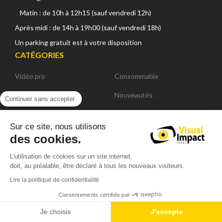
Matin : de 10h à 12h15 (sauf vendredi 12h)
Après midi : de 14h à 19h00 (sauf vendredi 18h)
Un parking gratuit est à votre disposition
CATÉGORIES
Vidéo pro
Consommable
Photo
Nouveautés
Continuer sans accepter
Accessoires tournage
Derniers produits référencés
Sur ce site, nous utilisons
Régie, post-prod et diffusion
Promotions
des cookies.
Audio
Déstockage
L'utilisation de cookies sur un site internet,
doit, au préalable, être déclaré à tous les nouveaux visiteurs.
Eclairage
Offres promotionnelles
Lire la politique de confidentialité
LIENS UTILES
Consentements certifiés par
Accueil
Je choisis
J'accepte