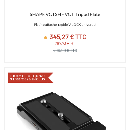
SHAPE VCTSH - VCT Tripod Plate
Platine attache-rapide V-LOCK universel
345,27 € TTC
287,73 € HT
406,20 € TTC
PROMO JUSQU'AU
31/08/2026 INCLUS