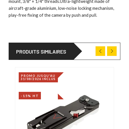
mount, 3/8" + 1/4" threads.Ultra-lightweight made of
aircraft-grade aluminium, low-noise locking mechanism,
play-free fixing of the camera by push and pull.
PRODUITS SIMILAIRES
PROMO JUSQU'AU
31/08/2026 INCLUS
-15% HT