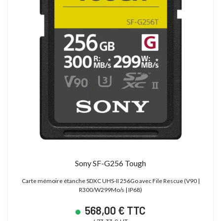
Sony SF-G256 Tough
Carte mémoire étanche SDXC UHS-II 256Go avec File Rescue (V90 |
R300/W299Mo/s | IP68)
568,00 € TTC