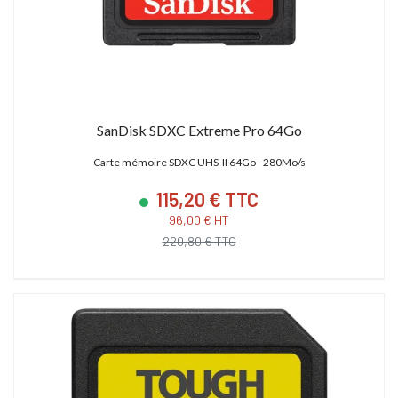
SanDisk SDXC Extreme Pro 64Go
Carte mémoire SDXC UHS-II 64Go - 280Mo/s
115,20 € TTC
96,00 € HT
220,80 € TTC