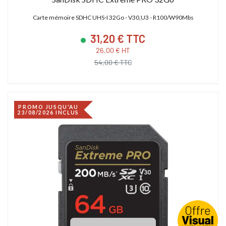
Carte mémoire SDHC UHS-I 32Go - V30,U3 - R100/W90Mbs
31,20 € TTC
26,00 € HT
54,00 € TTC
PROMO JUSQU'AU
23/08/2026 INCLUS