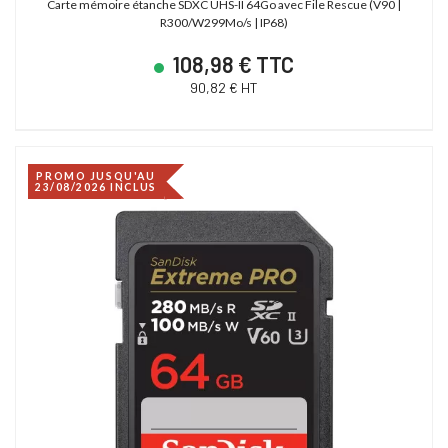
Carte mémoire étanche SDXC UHS-II 64Go avec File Rescue (V90 |
R300/W299Mo/s | IP68)
108,98 € TTC
90,82 € HT
PROMO JUSQU'AU
23/08/2026 INCLUS