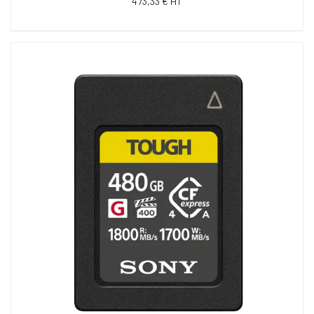
473,33 € HT