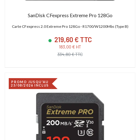
SanDisk CFexpress Extreme Pro 128Go
Carte CFexpress 2.0 Extreme Pro 128Go - R1700/W1200Mbs (Type B)
219,60 € TTC
183,00 € HT
334,80 € TTC
PROMO JUSQU'AU
23/08/2026 INCLUS