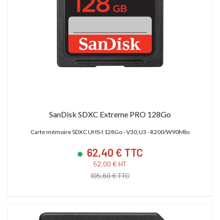
SanDisk SDXC Extreme PRO 128Go
Carte mémoire SDXC UHS-I 128Go - V30,U3 - R200/W90Mbs
62,40 € TTC
52,00 € HT
105,60 € TTC