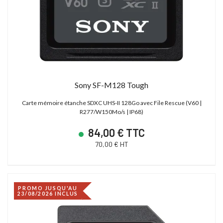
Sony SF-M128 Tough
Carte mémoire étanche SDXC UHS-II 128Go avec File Rescue (V60 |
R277/W150Mo/s | IP68)
84,00 € TTC
70,00 € HT
PROMO JUSQU'AU
23/08/2026 INCLUS