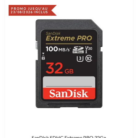
PROMO JUSQU'AU
23/08/2026 INCLUS
SanDisk SDHC Extreme PRO 32Go