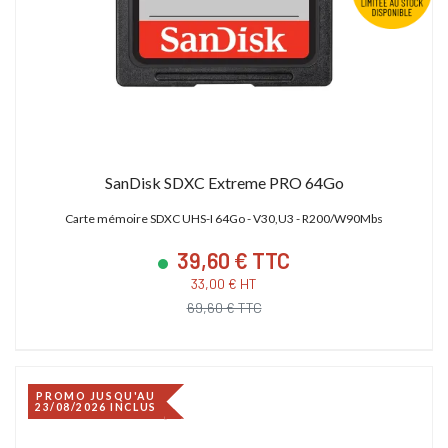
SanDisk SDXC Extreme PRO 64Go
Carte mémoire SDXC UHS-I 64Go - V30,U3 - R200/W90Mbs
39,60 € TTC
33,00 € HT
69,60 € TTC
PROMO JUSQU'AU
23/08/2026 INCLUS