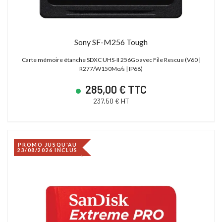
Sony SF-M256 Tough
Carte mémoire étanche SDXC UHS-II 256Go avec File Rescue (V60 |
R277/W150Mo/s | IP68)
285,00 € TTC
237,50 € HT
PROMO JUSQU'AU
23/08/2026 INCLUS