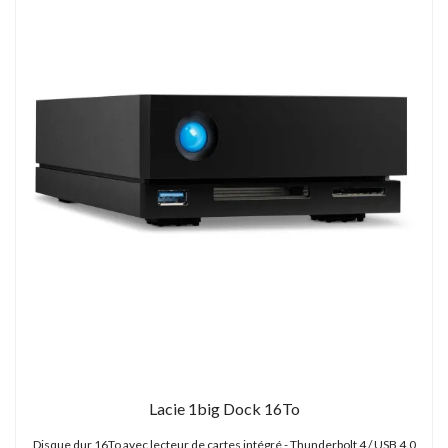
Lacie 1big Dock 16To
Disque dur 16To avec lecteur de cartes intégré - Thunderbolt 4 / USB 4.0