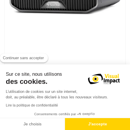
Continuer sans accepter
SanDisk Professional G-DRIVE 18To
Sur ce site, nous utilisons
Disque externe HDD 18To - USB 3.2 Gen 2 (R270/W270)
des cookies.
745,44 € TTC
L'utilisation de cookies sur un site internet,
doit, au préalable, être déclaré à tous les nouveaux visiteurs.
621,20 € HT
968,50 € TTC
Lire la politique de confidentialité
Consentements certifiés par
Je choisis
J'accepte