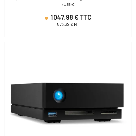
/ USB-C
1 047,98 € TTC
873,32 € HT