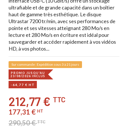
interface USB-C (10 Gbit/s) offre un stockage
ultrafiable et de grande capacité dans un boîtier
haut de gamme très esthétique. Le disque
Ultrastar 7200 tr/min, avec ses performances de
pointe et ses vitesses atteignant 280 Mo/s en
lecture et 280 Mo/s en écriture est idéal pour
sauvegarder et accéder rapidement à vos vidéos
HD, à vos photos...
Sur commande : Expédition sous 3 à 21 jours
PROMO JUSQU'AU
23/08/2026 INCLUS
-64,77 € HT
212,77 €
TTC
177,31 €
HT
290,50 €
TTC