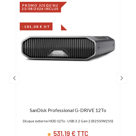
PROMO JUSQU'AU
PRO
23/08/2026 INCLUS
23/0
-181,08 € HT
-185
o
SanDisk Professional G-DRIVE 12To
W250)
Disque externe HDD 12To - USB 3.2 Gen 2 (R250/W250)
Disq
531,19 € TTC