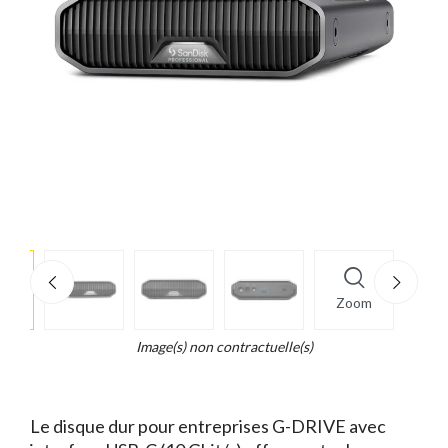
e
×
Zoom
d...
t
Image(s) non contractuelle(s)
Le disque dur pour entreprises G-DRIVE avec